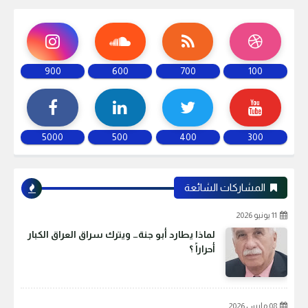
900
600
700
100
5000
500
400
300
المشاركات الشائعة
11 يونيو 2026
لماذا يطارد أبو جنة… ويترك سراق العراق الكبار
أحراراً ؟
08 مارس 2026