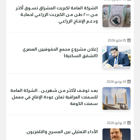
الشركة العامة لكبريت المشراق تسـوق أكثـر
مـن ٢٠٠٠ طـن مـن الكبريـت الزراعـي لحمايـة
ودعـم الإنتـاج الزراعـي
05 مايو 2026
إعلان مشروع مجمع الحقوقيين العصري
(الشقق السكنية)
03 يونيو 2026
بعـد توقـف لأكثـر مـن شهريـن.. الشركة العامة
للسمنت العراقية تعلن عودة الإنتاج في معمل
سمنت الكوفة
21 يوليو 2026
الأداء التمثيلي بين المسرح والتلفزيون.