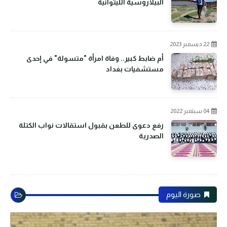
البيلاروسية الليتوانية
22 ديسمبر 2023
أم ضابط كبير.. وفاة امرأة "متسولة" في إحدى
مستشفيات بغداد
04 سبتمبر 2022
رفع دعوى للطعن بقبول استقالات نواب الكتلة
الصدرية
صورة اليوم