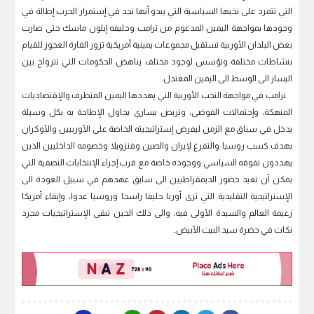
التي تتمرد على نخبها السياسية التي يبدو أنها تجد في إستمرار الحرب إطالة في
وجودها بمواجهة اليمين المدعوم من ترامب وحليفه إيلون ماسك حتى صارت
بعض البلدان الأوربية تستقبل مجموعات يمينية أمريكية تزور القارة العجوز للقيام
بنشاطات مختلفة وتؤسس لوجود مختلف يناهض الحكومات التي تترواح بين
اليسار الى الوسط الى اليمين المعتدل.
ترامب في مواجهة النخب الأوربية التي يهددها اليمين المتطرف والإقتصاديات
المنهكة، وإحتمالات الفوضى، وتربص يساري يحاول الإطاحة به بكل وسيلة
يدخل في سباق مع الزمن ليفرض إستراتيجيته الخاصة على الأوربيين والأوكران
بهدف كسب روسيا والتفرغ لإيران والصين وفنزويلا وخصومه الداخليين الذين
يهددون تفوقه السياسي ووجوده خاصة مع قرب إجراء الإنتخابات النصفية التي
يمكن أن تعيد حضور الديمقراطيين الى سابق عهدهم في سبيل العودة الى
الإستراتيجية التقليدية التي ترى أوربا حليفا راسخا وروسيا عدوا، وإبقاء أمريكا
زعيمة العالم والسيدة الأولى فيه، والى ذلك الحين تبقى الإستراتيجيات مجرد
نكات في حضرة سيد البيت الأبيض..