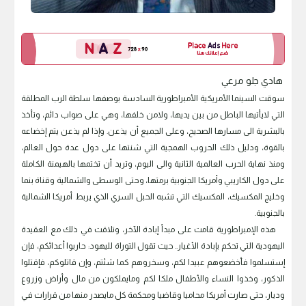
هادي جلو مرعي
سوقت السينما الأمريكية الأمبراطورية السادسة بوصفها سلطة الرب المطلقة
التي لايأتيها الباطل من بين يديها، ولامن خلفها، وهي على صواب دائم، وتأخذ
بالبشرية الى مسارها الصحيح، وعلى الجميع أن يذعن. وإذا لم يذعن يتم إخضاعه
بالقوة، ودليل ذلك الحروب الهمجية التي شنتها على دول عدة حول العالم،
ومنذ نهاية الحرب العالمية الثانية والى اليوم، وتريد أن تختمها بالهيمنة الكاملة
على دول الكاريبي وأمريكا الجنوبية برمتها، وحتى الوسطى والشمالية وقناة بنما
وخليج المكسيك، المكسيك التي تشبه الحبل السري الذي يربط أمريكا الشمالية
بالجنوبية.
هذه الإمبراطورية قامت على مبدأ إبادة الآخر، وتلاقت في ذلك مع العقيدة
اليهودية التي تحكم بإبادة الأغيار.. حيث تقول التوراة لليهود: حاربوا أعدائكم، فإن
إستسلموا فأخضعوهم عبيدا لكم، وسخروهم كما شئتم، وإن قاتلوكم، فإقتلوا
الذكور، وخذوا النساء والأطفال ملكا لكم ومايملكون من مال وأراض وزروع
وديار، حتى صارت أمريكا محاميا وقاضيا ومحكمة كل مايصدر منها من قرارات في