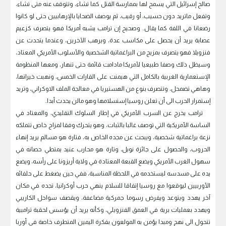
صالح إسرائيل التي يسمح لها بممارسة القتل كما تشاء، وتتوقف عنه متى تشاء،
وتفعل ماتريد دون حسيب، أو رقيب، ثم يوصف الضحايا بالإرهابيين حتى لو كانوا
رضعانا في اللفة كما يقال.. وصحيح إن ترامب يشبه أمريكا فهو يتصرف كزعيم
عصابة يريد أن يحصل على مكاسب عدة، ويرهب الآخرين، وعندما يتحدث عن
فنزويلا فهو يتصرف بمزيج من البراغماتية الشخصية والأسلوب الأمريكي المعتاد،
وسيظل ذلك وصفا طبيعيا لأمريكا مادامت قائمة حتى تنهار، ومعها المنظومة
الإستعمارية الغربية بالكامل التي هيمنت على القارات الخمس، ونهبت خيراتها،
وهاهي تضمحل، وتتصرف بنوع من الهستيريا في معالجة الملف الاوكراني، وتريد
إستمرار الحرب الى أن تعلن روسيا إستسلامها وهو مالن يحدث أبدا..
ترامب يخرج عن السرب الأمريكي في إطار السلوك التقليدي، والمعتاد في
الساسة الأمريكية التي توصف غالبا بالثبات، وهو يتحرك وفقا لمزاج خاص تتملكه
نزعة براغماتية شخصية، ويبحث عن مجده الخاص به، فتارة هو مسالم يريد إنهاء
الحروب، والحصول على جائزة نوبل، وتارة هو محارب عنيد يمتطي حصانه في
سهول الغرب الأمريكي ويضع القبعة المعتادة في ولاية أريزونا على رأسه، ويضع
يده على مسدسه ليستخدمه في اللحظة المناسبة، ففي حين يضغط على حلفائه
الأوربيين ليوقعوا مع روسيا إتفاقا للسلام ينهي حرب أوكرانيا، تجده في مكان
آخر يهدد ويتوعد ويفرض رسوما جمركية مضاعفة، ويقصف سواحل الكاريبي
ويهدد بعمليات برية في العمق الفنزويلي، وكأنه يريد أن يؤسس لحقبة ترامبية
تتحول الى نهج ومبدا يؤمن به المولعون بفكرة اليمين المتطرف خاصة في أوربا