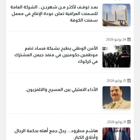
بعـد توقـف لأكثـر مـن شهريـن.. الشركة العامة
للسمنت العراقية تعلن عودة الإنتاج في معمل
سمنت الكوفة
24 يونيو 2026
الأمن الوطني يطيح بشبكة فساد تضم
موظفين حكوميين في منفذ جيمن المشترك
في كركوك
21 يوليو 2026
الأداء التمثيلي بين المسرح والتلفزيون.
31 يوليو 2026
هاشم مطرود... رجلٌ جمع أهله بحكمة الرجال
وأخلاق الكبار.