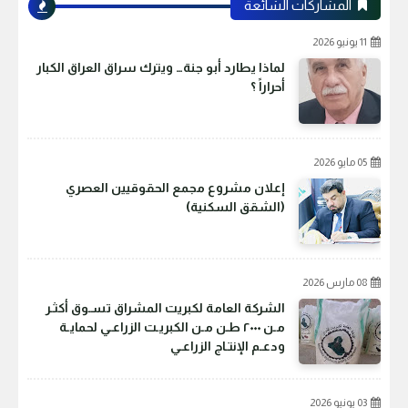
المشاركات الشائعة
11 يونيو 2026
لماذا يطارد أبو جنة… ويترك سراق العراق الكبار
أحراراً ؟
05 مايو 2026
إعلان مشروع مجمع الحقوقيين العصري
(الشقق السكنية)
08 مارس 2026
الشركة العامة لكبريت المشراق تسـوق أكثـر
مـن ٢٠٠٠ طـن مـن الكبريـت الزراعـي لحمايـة
ودعـم الإنتـاج الزراعـي
03 يونيو 2026