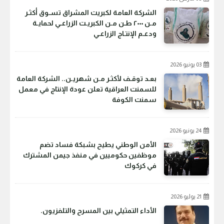
الشركة العامة لكبريت المشراق تسـوق أكثـر
مـن ٢٠٠٠ طـن مـن الكبريـت الزراعـي لحمايـة
ودعـم الإنتـاج الزراعـي
03 يونيو 2026
بعـد توقـف لأكثـر مـن شهريـن.. الشركة العامة
للسمنت العراقية تعلن عودة الإنتاج في معمل
سمنت الكوفة
24 يونيو 2026
الأمن الوطني يطيح بشبكة فساد تضم
موظفين حكوميين في منفذ جيمن المشترك
في كركوك
21 يوليو 2026
الأداء التمثيلي بين المسرح والتلفزيون.