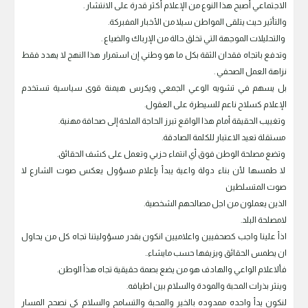
الاجتماعي أصبح هذا النوع من الإعلام أكثر قدرة على الانتشار .
والتأثير حيث يتلقى المواطن سيلا من الأخبار المفبركة.
والتحليلات الموجهة التي تخلق حالة من الإرباك والضياع .
وتدفع باتجاه فقدان الثقة بكل ما هو وطني إن استمرار هذا النهج لا يهدد فقط
نزاهة العمل الصحفي .
بل يسهم في تشويه الوعي الجمعي ويكرس هيمنة قوى سياسية تستخدم
الإعلام كسلاح ناعم للسيطرة على العقول.
وتغييب الحقيقة أمام هذا الواقع تبرز الحاجة الملحة إلى صحافة مهنية.
مستقلة تعيد الاعتبار للكلمة الصادقة.
وتضع مصلحة الوطن فوق أي انتماء حزبي وتعمل على كشف الحقائق.
لا طمسها لأن بناء دولة واعية يبدأ بإعلام مسؤول يعكس صوت الشارع لا
صوت المتسلطين
الذين يعملون من اجل مصالحهم الشخصية.
لامصلحة البلد.
اذأ علينا واجب كصحفيين واعلاميين انكون بقدر مسؤوليتنا تجاه كل من يحاول
ان يطمس الحقائق ويزيفها حسب مايشاء..
فألاعلام الواعي والهادف هو من يضع بصمة حقيقية تجاه هذأ الوطن.
وينثر بذرات المحبة والمودة والسلام بين اطيافه.
لنكون يدأ واحده ممدوده بالخير والمحبة والتسامح والسلام كي نصحح المسار