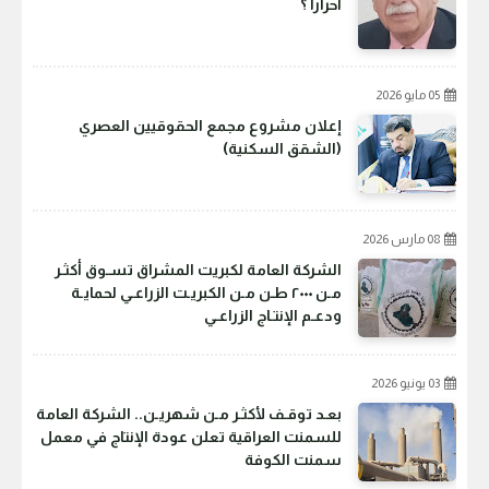
أحراراً ؟
05 مايو 2026
إعلان مشروع مجمع الحقوقيين العصري
(الشقق السكنية)
08 مارس 2026
الشركة العامة لكبريت المشراق تسـوق أكثـر
مـن ٢٠٠٠ طـن مـن الكبريـت الزراعـي لحمايـة
ودعـم الإنتـاج الزراعـي
03 يونيو 2026
بعـد توقـف لأكثـر مـن شهريـن.. الشركة العامة
للسمنت العراقية تعلن عودة الإنتاج في معمل
سمنت الكوفة