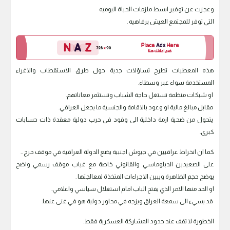
وعجزت عن توفير ابسط ملزمات الحياة اليوميه
التي توفر للمجتمع العيش برفاهيه .
هذه المعطيات تطرح تساؤلات جدية حول طرق الاستقطاب والاغراء
المستخدمة سواء عبر وسطاء.
او شبكات منظمة تستغل حاجة الشباب وتستثمر معاناتهم.
مقابل مبالغ مالية او وعود بالاقامة والجنسية ما يجعل العراقي.
يتحول من ضحية ازمة داخلية الى وقود في حرب دولية معقدة ذات حسابات
كبرى.
كما ان انخراط عراقيين في جيوش اجنبية يضع الدولة العراقية في موقف حرج ..
على الصعيدين الدبلوماسي والقانوني خاصة مع غياب موقف رسمي واضح
يوضح حجم الظاهرة ويبين الاجراءات المتخذة لمعالجتها .
او الحد منها الامر الذي يفتح الباب امام استغلال سياسي واعلامي.
قد يسيء الى سمعة العراق ويزجه في محاور دولية هو في غنى عنها.
الخطورة لا تقف عند حدود المشاركة العسكرية فقط.