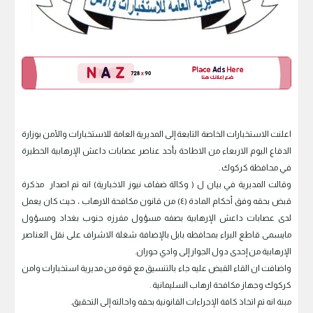
اعلنت الاستخبارات الخاصة التابعة إلى المديرية العامة للاستخبارات والأمن بوزارة
الدفاع اليوم الاربعاء من الاطاحة بأحد عناصر عصابات داعش الإرهابية الخطيرة
في محافظة كركوك .
وقالت المديرية في بيان ل ( وكالة ضفاف نيوز الاخبارية) انه تم اصدار مذكرة
قبض بحقه وفق أحكام المادة (٤) من قانون مكافحة الارهاب ، حيث كان يعمل
لدى عصابات داعش الإرهابية بصفه مسؤول مفرزه جنوب بغداد ومسؤول
مايسمى قاطع البراء بمحافظه بابل بالإضافة شغلة الاشراف على نقل العناصر
الإرهابية من إحدى دول الجوار إلى وادي حوران.
واضافت ان القاء القبض عليه جاء بالتنسيق مع قوة من مديرية استخبارات وامن
كركوك وجهاز مكافحة ارهاب السليمانية .
مبنة انه تم اتخاذ كافة الإجراءات القانونية بحقه واحالته إلى التحقيق.