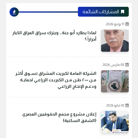
المشاركات الشائعة
11 يونيو 2026
لماذا يطارد أبو جنة… ويترك سراق العراق الكبار
أحراراً ؟
08 مارس 2026
الشركة العامة لكبريت المشراق تسـوق أكثـر
مـن ٢٠٠٠ طـن مـن الكبريـت الزراعـي لحمايـة
ودعـم الإنتـاج الزراعـي
05 مايو 2026
إعلان مشروع مجمع الحقوقيين العصري
(الشقق السكنية)