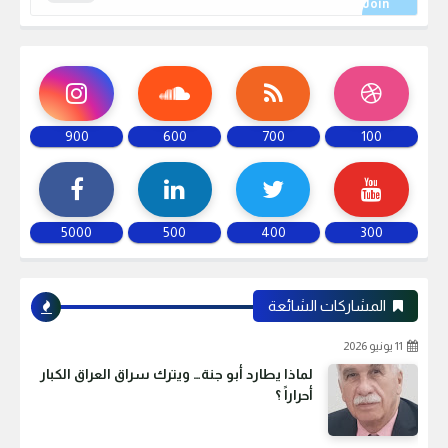
900
600
700
100
5000
500
400
300
المشاركات الشائعة
11 يونيو 2026
لماذا يطارد أبو جنة… ويترك سراق العراق الكبار
أحراراً ؟