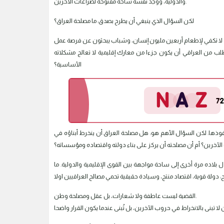
والدولية، ووجد نفسه ساحة مفتوحة لصراعات الآخرين.
لكن السؤال الذي ينبغي أن يطرح بصدق: ما مصلحة العراق؟
اعة لا تكفي لإطعام أربعين مليون إنسان، وشباب يبحثون عن فرصة عمل
لب من العراقي أن يكون جزءا من معارك إقليمية لا تعالج مشكلاته
الأساسية؟
فوذها. لكن السؤال الأهم هو: هل مصلحة العراق أن ينخرط أبناؤه في
لآخرين؟ أم أن مصلحته أن يركز على بناء دولته واقتصاده ومؤسساته؟
 بلاده مرة أخرى إلى ساحة مواجهة بين القوى الإقليمية والدولية. ما
القضية ليست عاطفة ولا شعارات، بل عقل ومصلحة وطن.