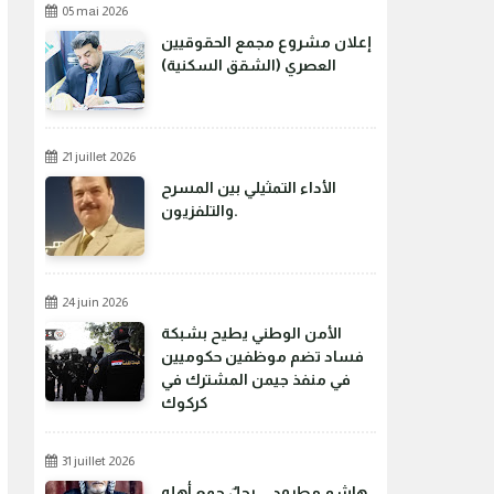
05 mai 2026
إعلان مشروع مجمع الحقوقيين
العصري (الشقق السكنية)
21 juillet 2026
الأداء التمثيلي بين المسرح
والتلفزيون.
24 juin 2026
الأمن الوطني يطيح بشبكة
فساد تضم موظفين حكوميين
في منفذ جيمن المشترك في
كركوك
31 juillet 2026
هاشم مطرود... رجلٌ جمع أهله