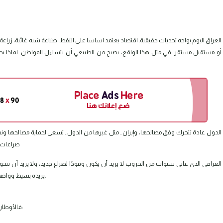
العراق اليوم يواجه تحديات حقيقية: اقتصاد يعتمد اساسا على النفط، صناعة شبه غائبة، زر
أو مستقبل مستقر. في مثل هذا الواقع، يصبح من الطبيعي أن يتساءل المواطن: لماذا يط
الدول عادة تتحرك وفق مصالحها، وإيران ـ مثل غيرها من الدول ـ تسعى لحماية مصالحها ون
صراعات ا
العراقي الذي عانى سنوات من الحروب لا يريد أن يكون وقودًا لصراع جديد، ولا يريد أن تتحول
يريده بسيط وواضح: دولة قوية، اقتصاد منتج، وسيادة حقيقية تحمي مصالح العراقيين اولا.
فالأوطان لا تبنى بالانخراط في حروب الآخرين، بل تُبنى عندما يكون القرار واضحا: