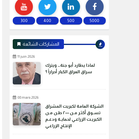
300
400
500
5000
المشاركات الشائعة
11 juin 2026
لماذا يطارد أبو جنة… ويترك
سراق العراق الكبار أحراراً ؟
08 mars 2026
الشركة العامة لكبريت المشراق
تسـوق أكثـر مـن ٢٠٠٠ طـن مـن
الكبريـت الزراعـي لحمايـة ودعـم
الإنتـاج الزراعـي