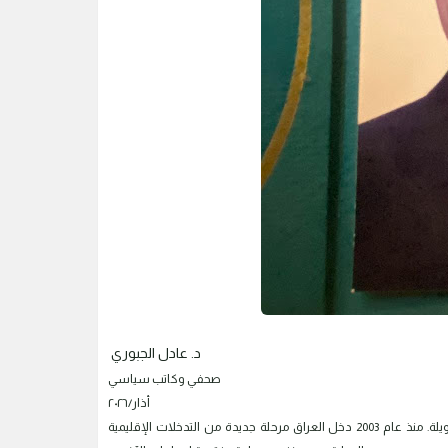
د. عادل الجبوري
صحفي وكاتب سياسي
أذار/٢٠٢٦
العراق بلد أنهكته الحروب، واستنزفته الصراعات، ودفع شعبه أثمانا باهظة عبر عقود طويلة. منذ عام 2003 دخل العراق مرحلة جديدة من التدخلات الإقليمية