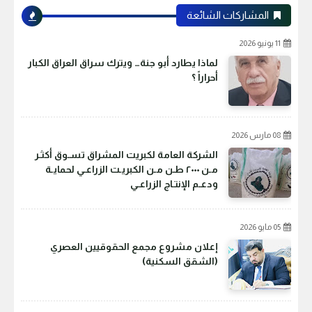
المشاركات الشائعة
11 يونيو 2026
لماذا يطارد أبو جنة… ويترك سراق العراق الكبار
أحراراً ؟
08 مارس 2026
الشركة العامة لكبريت المشراق تسـوق أكثـر
مـن ٢٠٠٠ طـن مـن الكبريـت الزراعـي لحمايـة
ودعـم الإنتـاج الزراعـي
05 مايو 2026
إعلان مشروع مجمع الحقوقيين العصري
(الشقق السكنية)