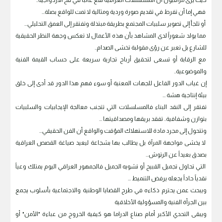
حيث يرى مراقبون أن المسلسلات العراقية تقع غالباً في فخ الازدواجية..
فهي إما أن تفرط في تقديم صورة وردية ومثالية لا تمت للواقع بصلة...
أو تلجأ إلى تصوير سلبيات المجتمع بطريقة مبتذلة وتفتقر إلى العمق التحليلي...
مما يولد شعوراً لدى المشاهد بأن هذه الأعمال لا تعكس وجهة النظر الحقيقية
للشارع بل تعبر عن رؤى مقولبة تخشى الصدام..
مع الرقابة أو تسعى لتحقيق أرباح تجارية سريعة على حساب القيمة الفنية
والموضوعية..
إن غياب الدور الفاعل للجهات المعنية أو سوء فهم هذا الدور قد أدى إلى خلق
بيئة إنتاجية هشة ...
تفتقر إلى النقد البناء فالمسلسلات التي تتجنب معالجة الإيجابيات والسلبيات
بتوازن وشفافية.. تفقد بريقها ومصداقيتها ...
وتتحول إلى مجرد مادة للاستهلاك المؤقت والواقع أن الفن الحقيقي...
لا يخشى مواجهة المرآة بل يطالب بها بشجاعة ليعيد صياغة القصص العراقية
بصدق بعيداً عن الرتوش...
التي تحاول تجميل القبيح أو تشويه الجميل فالجمهور العراقي اليوم يمتلك وعياً
نقدياً حاداً يجعله يرفض التنميط ...
ويبحث عمن يحترم ذكاءه في طرح القضايا الوطنية والاجتماعية بأسلوب يجمع
بين الجرأة الفنية والمسؤولية الأخلاقية
ويبقى التحدي الأكبر أمام صناع الدراما هو كيفية الخروج من عباءة "الأمن" أو