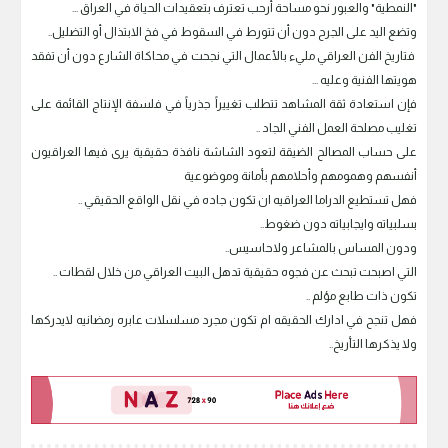
"النمطية" والعبور نحو مساحة أرحب تعترف بتعقيدات الحياة في العراق ...
وتضع اليد على الجرح دون أن تتورط في السقوط في فخ الابتذال أو التضليل..
فتاريخ الفن العراقي مليء بالأعمال التي نجحت في محاكاة الشارع دون أن تفقد
هويتها الفنية وعليه ...
فإن استعادة ثقة المشاهد تتطلب تغييراً جذرياً في فلسفة الإنتاج القائمة على
تغليب مصلحة العمل الفني الجاد ..
على حساب المصالح الضيقة لتعود الشاشة نافذة حقيقية يرى فيها العراقيون
أنفسهم وهمومهم وأحلامهم بأمانة وموضوعية
فهل تستطيع الدراما العراقيه ان تكون جاده في نقل الواقع الحقيقي ..
بسلبياته وايجابياته دون ضغوط..
ودون المساس بالمشاعر ولاحاسيس..
التي اصبحت تبحث عن فجوه حقيقية تدهل البيت العراقي من خلال لقطات ..
تكون ذات طابع مؤلم ..
فهل تنجح في ادارك الحقيقه ام تكون مجرد مسلسلات عابره رمضانيه لايدركها
ولا يذكرها التأريخ..