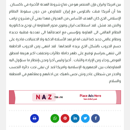
بين امريكا وايران فإن المنتصر هو من صاغ شروط الهدنة الأخيرة في باكستان .
بما أن أمريكا قبلت بالجلوس مع إيران للتفاوض من دون سقوط النظام
الإسلامي الذي كان الهدف الأساس من العدوان فهذا يعني أن مشروع ترامب
والنتن قد فشل . لقد استطاعت ايران وقوى محور المقاومة ان تودي بدكتاتورية
النظام العالمي الى الهاوية وتؤسس مع اصدقائها الى تعددية قطبية جديدة
ونظام عالمي جديد كما اثبتت انه لم تعد الأسلحة الذكية ولا الاغتيالات قادرة على
حسم الحروب بالشكل الذي يريده الصحابها . لقد انتهى زمن الحروب الخاطفة
التي تنتهي بمراسم توقيع على ظهر حاملة طائرات وتحققت اكبر هزيمة لمنطق
الفوضى وجاء زمن الإرادة والثبات .. أخيرا وليس آخرا ونحن بإنتظار ما ستؤول اليه
المفاوضات بين الجمهورية الإسلامية وامريكا لابد ان نبقى تحت دائرة التحسب
والحذر من شيطان غادر ونتن نجس ناهيك عن اذنابهم وعملائهم في المنطقة
والسلام .