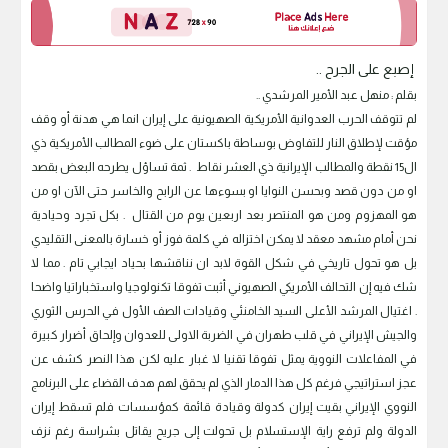
إصبع على الجرح ..
بقلم : منهل عبد الأمير المرشدي ..
لم تتوقف الحرب العدوانية الأمريكية الصهيونية على إيران انما هي هدنة أو وقف
مؤقت لإطلاق النار للتفاوض بوساطة باكستان على ضوء المطالب الأمريكية ذي
ال15 نقطة والمطالب الإيرانية ذي العشر نقاط . ثمة تساؤل يطرحه البعض بقصد
او من دون قصد وبحسن النوايا او بسوءها عن الرابح والخاسر حتى الآن او من
هو المهزوم ومن هو المنتصر بعد اربعين يوم من القتال . بكل تجرد وحيادية
نحن أمام مشهد معقد لا يمكن اختزاله في كلمة فوز أو خسارة بالمعنى التقليدي
بل هو تحول تاريخي في شكل القوة لابد ان نناقشها بحياد ايجابي تام . مما لا
شك فيه إن التحالف الأمريكي الصهيوني أثبت تفوقا تكنولوجيا واستخباراتيا واضحا
. اغتيال المرشد الأعلى السيد الخامنئي وقيادات الصف الأول في الحرس الثوري
والجيش الإيراني في قلب طهران في الضربة الاولى للعدوان وإلحاق أضرار كبيرة
في المفاعلات النووية يمثل تفوقا تقنيا لا غبار عليه لكن هذا النصر كشف عن
عجز استراتيجي فرغم كل هذا الدمار الذي لم يحقق لهم هدف القضاء على البرنامج
النووي الإيراني بقيت إيران كدولة وقيادة قائمة كمؤسسات فلم تسقط إيران
الدولة ولم ترفع راية الإستسلام بل تحولت إلى جريح يقاتل بشراسة رغم نزف