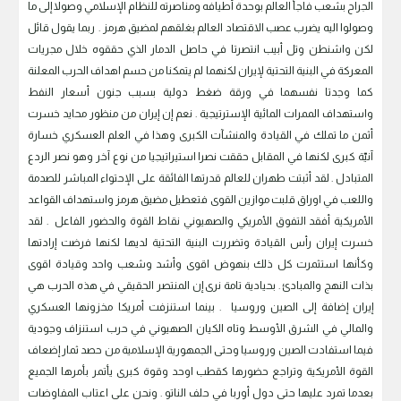
الجراح بشعب فاجأ العالم بوحدة أطيافه ومناصرته للنظام الإسلامي وصولا إلى ما
وصولوا اليه يضرب عصب الاقتصاد العالم بغلقهم لمضيق هرمز . ربما يقول قائل
لكن واشنطن وتل أبيب انتصرتا في حاصل الدمار الذي حققوه خلال مجريات
المعركة في البنية التحتية لإيران لكنهما لم يتمكنا من حسم اهداف الحرب المعلنة
كما وجدتا نفسهما في ورقة ضغط دولية بسبب جنون أسعار النفط
واستهداف الممرات المائية الإسترتيجية . نعم إن إيران من منظور محايد خسرت
أثمن ما تملك في القيادة والمنشآت الكبرى وهذا في العلم العسكري خسارة
آنيّة كبرى لكنها في المقابل حققت نصرا استيراتيجيا من نوع آخر وهو نصر الردع
المتبادل . لقد أثبتت طهران للعالم قدرتها الفائقة على الإحتواء المباشر للصدمة
واللعب في اوراق قلبت موازين القوى فتعطيل مضيق هرمز واستهداف القواعد
الأمريكية أفقد التفوق الأمريكي والصهيوني نقاط القوة والحضور الفاعل . لقد
خسرت إيران رأس القيادة وتضررت البنية التحتية لديها لكنها فرضت إرادتها
وكأنها استثمرت كل ذلك بنهوض اقوى وأشد وشعب واحد وقيادة اقوى
بذات النهج والمبادئ . بحيادية تامة نرى إن المنتصر الحقيقي في هذه الحرب هي
إيران إضافة إلى الصين وروسيا . بينما استنزفت أمريكا مخزونها العسكري
والمالي في الشرق الأوسط وتاه الكيان الصهيوني في حرب استنزاف وجودية
فيما استفادت الصين وروسيا وحتى الجمهورية الإسلامية من حصد ثمار إضعاف
القوة الأمريكية وتراجع حضورها كقطب اوحد وقوة كبرى يأتمر بأمرها الجميع
بعدما تمرد عليها حتى دول أوربا في حلف الناتو . ونحن على اعتاب المفاوضات