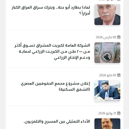
لماذا يطارد أبو جنة… ويترك سراق العراق الكبار
أحراراً ؟
08 مارس 2026
الشركة العامة لكبريت المشراق تسـوق أكثـر
مـن ٢٠٠٠ طـن مـن الكبريـت الزراعـي لحمايـة
ودعـم الإنتـاج الزراعـي
05 مايو 2026
إعلان مشروع مجمع الحقوقيين العصري
(الشقق السكنية)
21 يوليو 2026
الأداء التمثيلي بين المسرح والتلفزيون.