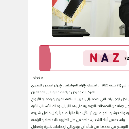
بغداد/
يتابع اتحاد الحقوقيين العراقيين باهتمام بالغ ما صدر من مديرية المرور العامة بموجب البيان رقم (8) لسنة 2026، والمتعلق بإلزام المواطنين بإجراء الفحص السنوي
للمركبات وفرض غرامات مالية على المخالفين.
ل الإجراءات التي تهدف إلى تعزيز السلامة المرورية وحماية الأرواح
والمعيشية للمواطنين، يُشكّل عبئاً مالياً إضافياً يثقل كاهل شريحة
واسعة من أبناء الشعب، خاصة في ظل الظروف الاقتصادية الراهنة.
ص أو التوسع في عددها، من شأنه أن يؤدي إلى ازدحامات كبيرة وتعطيل