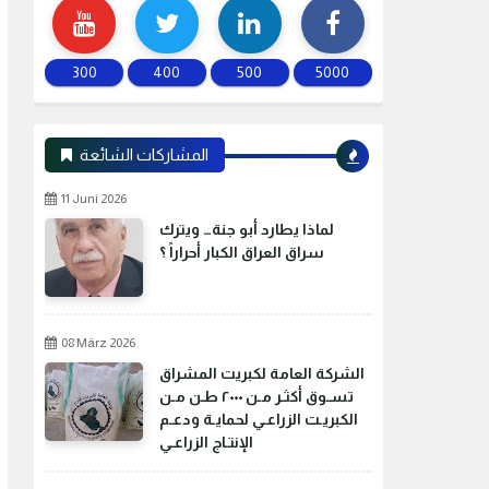
300
400
500
5000
المشاركات الشائعة
11 Juni 2026
لماذا يطارد أبو جنة… ويترك
سراق العراق الكبار أحراراً ؟
08 März 2026
الشركة العامة لكبريت المشراق
تسـوق أكثـر مـن ٢٠٠٠ طـن مـن
الكبريـت الزراعـي لحمايـة ودعـم
الإنتـاج الزراعـي