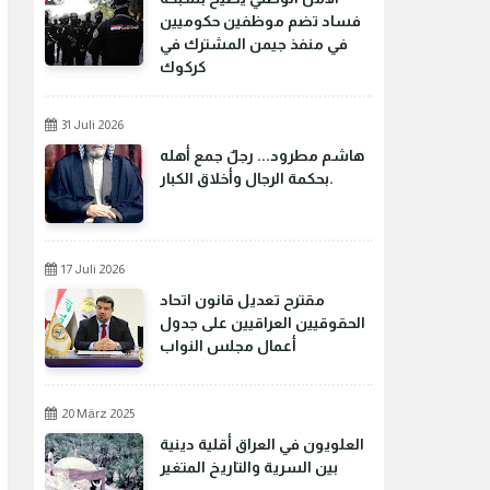
فساد تضم موظفين حكوميين
في منفذ جيمن المشترك في
كركوك
31 Juli 2026
هاشم مطرود... رجلٌ جمع أهله
بحكمة الرجال وأخلاق الكبار.
17 Juli 2026
مقترح تعديل قانون اتحاد
الحقوقيين العراقيين على جدول
أعمال مجلس النواب
20 März 2025
العلويون في العراق أقلية دينية
بين السرية والتاريخ المتغير