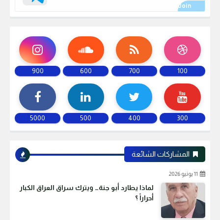
900
600
700
100
5000
500
400
300
المشاركات الشائعة
11 يونيو 2026
لماذا يطارد أبو جنة… ويترك سراق العراق الكبار
أحراراً ؟