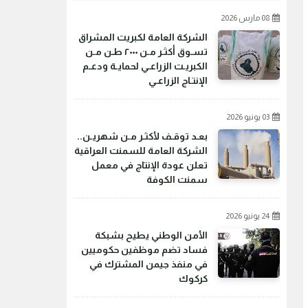
08 مارس 2026
الشركة العامة لكبريت المشراق
تسـوق أكثـر مـن ٢٠٠٠ طـن مـن
الكبريـت الزراعـي لحمايـة ودعـم
الإنتـاج الزراعـي
03 يونيو 2026
بعـد توقـف لأكثـر مـن شهريـن..
الشركة العامة للسمنت العراقية
تعلن عودة الإنتاج في معمل
سمنت الكوفة
24 يونيو 2026
الأمن الوطني يطيح بشبكة
فساد تضم موظفين حكوميين
في منفذ جيمن المشترك في
كركوك