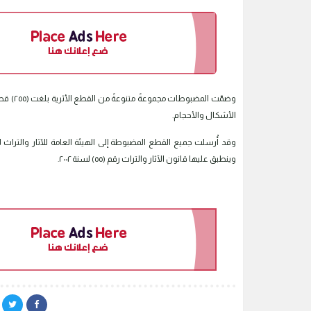
وضمّت ا
الأشكال والأحجام.
وقد أُرسلت جميع القطع المضبوطة إلى الهيئة العامة للآثار والترا
وينطبق عليها قانون الآثار والتراث رقم (٥٥) لسنة ٢٠٠٢.