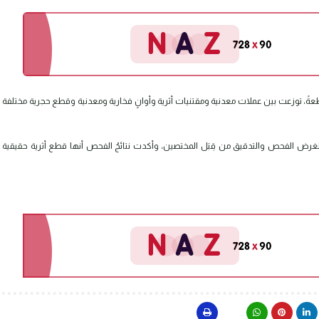
لمضبوطات مجموعةً متنوعةً من القطع الأثرية بلغت (٢٥٥) قطعةً، توزعت بين عملات معدنية ومقتنيات أثرية وأوانٍ فخارية ومعدنية وقطع حجرية مختلفة
ث لغرض الفحص والتدقيق من قِبَل المختصين، وأكدت نتائجُ الفحص أنها قطع أثرية حقيقية