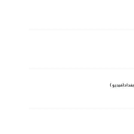
داد(فيديو )