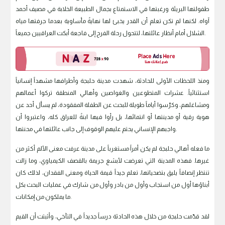
طفولتها البريئة ورغبتها في الاستمتاع بجمال الطبيعة الخلابة في مصيف أحمد
آواه. لكنها لم تكن تعلم أن القدر يخبئ لها نهايةً مأساوية بعدما جرفتها مياه
الشلال أمام أنظار عائلتها، لتتحول رحلة الفرح إلى فاجعة أبكت العراقيين جميعاً.
ومنذ اللحظات الأولى للحادثة، شهدت مدينة حلبجة وأطرافها مشهداً إنسانياً
استثنائياً. عشرات المتطوعين والغواصين وأهالي المنطقة تركوا أعمالهم
ومشاغلهم، وكرّسوا أياماً طويلة للبحث عن الطفلة المفقودة، لم يسأل أحد عن
هوية رقية أو مدينتها أو انتمائها، بل رأوا فيها ابنةً للعراق كله، واعتبروا أن
واجبهم الإنساني يحتم عليهم الوقوف إلى جانب عائلتها في محنتها.
ما فعله أهالي حلبجة لم يكن أمراً مستغرباً على مدينة عرفت معنى الألم أكثر من
غيرها. فهذه المدينة التي تعرضت لأبشع جريمة بالقصف الكيمياوي، وما زالت
تنتظر إنصافاً يليق بتضحياتها، تعلم جيداً قيمة الحياة ومعنى الفقدان، لذلك كان
أبناؤها أول من استجاب وأول من بادر وأول من شارك في عمليات البحث بكل
ما يملكون من إمكانات.
لقد قدّمت حلبجة من خلال هذه الحادثة درساً جديداً في التآخي، وأثبتت أن القيم