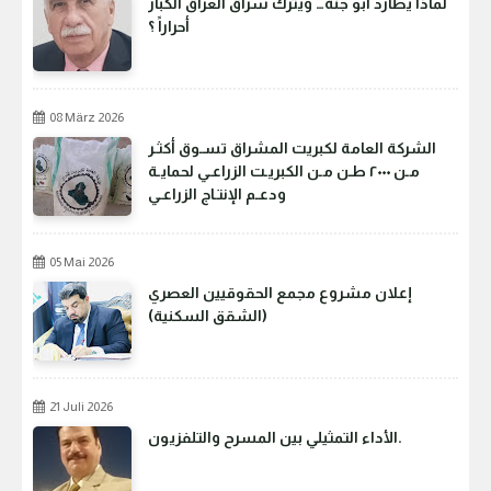
لماذا يطارد أبو جنة… ويترك سراق العراق الكبار
أحراراً ؟
08 März 2026
الشركة العامة لكبريت المشراق تسـوق أكثـر
مـن ٢٠٠٠ طـن مـن الكبريـت الزراعـي لحمايـة
ودعـم الإنتـاج الزراعـي
05 Mai 2026
إعلان مشروع مجمع الحقوقيين العصري
(الشقق السكنية)
21 Juli 2026
الأداء التمثيلي بين المسرح والتلفزيون.