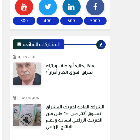
300
400
500
5000
المشاركات الشائعة
11 juin 2026
لماذا يطارد أبو جنة… ويترك
سراق العراق الكبار أحراراً ؟
08 mars 2026
الشركة العامة لكبريت المشراق
تسـوق أكثـر مـن ٢٠٠٠ طـن مـن
الكبريـت الزراعـي لحمايـة ودعـم
الإنتـاج الزراعـي