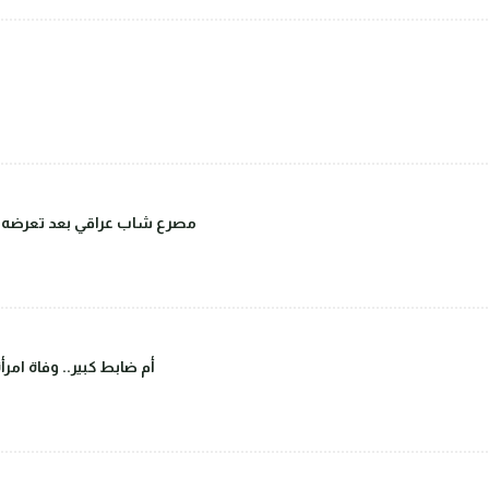
مصرع شاب عراقي بعد تعرضه للض
أم ضابط كبير.. وفاة ا