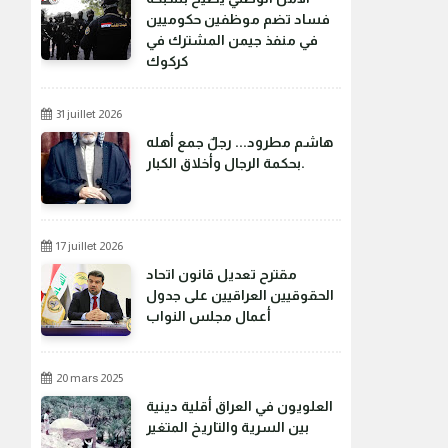
فساد تضم موظفين حكوميين
في منفذ جيمن المشترك في
كركوك
31 juillet 2026
هاشم مطرود... رجلٌ جمع أهله
بحكمة الرجال وأخلاق الكبار.
17 juillet 2026
مقترح تعديل قانون اتحاد
الحقوقيين العراقيين على جدول
أعمال مجلس النواب
20 mars 2025
العلويون في العراق أقلية دينية
بين السرية والتاريخ المتغير