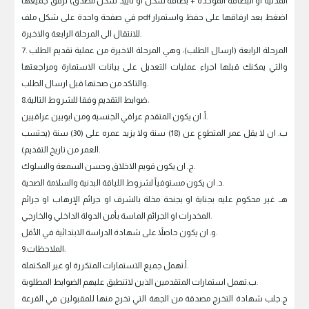
المدنية او البطاقة الموحدة + بطاقة سكن او تاييد سكن مصدق) ترفق جميعها
في صفحة واحدة على شكل ملف pdf اضغط بعد ارفاقها على حفظ واستمرار
للانتقال الى المرحلة الرابعة والاخيرة.
7. المرحلة الرابعة (ارسال الطلب): وهي المرحلة الاخيرة من عملية تقديم الطلب
والتي يمكنك قبلها اجراء عمليات التعديل على بيانات الاستمارة ومراجعتها
والتاكد من صحتها قبل ارسال الطلب.
8.ضوابط التقديم وفقا للشروط التالية:
أ. ان يكون المتقدم عراقي الجنسية ومن ابويين عراقيين.
ب. ان لا يقل عمر المتطوع عن (18) سنة ولا يزيد عمره على (30) سنة (يحتسب
العمر من تاريخ التقديم).
ج. ان يكون قويم الاخلاق وحسن السمعة والسلوك.
د. ان يكون مستوفياً لشروط اللياقة البدنية والسلامة الصحية.
هـ. غير محكوم عليه بجناية او بجنحة مخلة بالشرف او جرائم الإرهاب او جرائم
المخدرات او الجرائم الماسة بأمن الدولة الداخلي والخارجي.
و. ان يكون حاصلاً على شهادة الدراسة الابتدائية في الأقل.
9.الملاحظات:
‌أ.تهمل جميع الاستمارات المتكررة او غير المكتملة.
‌ب.تهمل استمارات المتقدمين الذين لاتنطبق عليهم الضوابط المطلوبة.
‌ج.جلب شهادة التخرج مصدقة من الجهة التي تخرج منها للمقبولين في القرعة