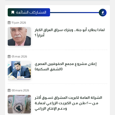
المشاركات الشائعة
11 juin 2026
لماذا يطارد أبو جنة… ويترك سراق العراق الكبار
أحراراً ؟
05 mai 2026
إعلان مشروع مجمع الحقوقيين العصري
(الشقق السكنية)
08 mars 2026
الشركة العامة لكبريت المشراق تسـوق أكثـر
مـن ٢٠٠٠ طـن مـن الكبريـت الزراعـي لحمايـة
ودعـم الإنتـاج الزراعـي