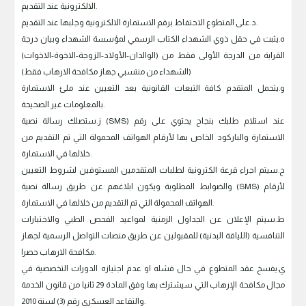
الالكترونية عند التقديم.
‌د.على المتطوع الاحتفاظ برقم الاستمارة الالكترونية وجلبها عند التقديم.
‌ه.يثبت في حقل ذوي الشهداء الكتاب الرسمي لمؤسسة الشهداء وبيان درجة
القرابة من الدرجة الأولى فقط من (الوالدان-الأولاد-الزوجة-الاخوة-الاخوات)
(الشهداء من منتسبي جهاز مكافحة الارهاب فقط)
‌و.يتحمل المتقدم كافة التبعات القانونية بعد التعيين عند ملئ الاستمارة
بالمعلومات غير الصحيحة.
‌ز.ستصلك رسالة نصية (SMS) عند استلام طلبك بنجاح يحتوي على رقم
الاستمارة والباركود الخاص بها لأرقام الهواتف المحمولة التي تم التقديم من
خلالها في الاستمارة.
‌ح.سيتم اجراء قرعة الكترونية لطلبات المتقدمين المستوفين لشروط التعيين
والضوابط المطلوبة ويكون ابلاغهم عن طريق رسالة نصية (SMS) لأرقام
الهواتف المحمولة التي تم التقديم من خلالها في الاستمارة.
‌ط.سيتم الإعلان عن الجداول الزمنية لمواعيد الفحص الطبي والاختبارات
التنافسية (اللياقة البدنية) للمقبولين عن طريق منصات التواصل الرسمية لجهاز
مكافحة الارهاب حصرا.
‌ي.يفسخ عقد المتطوع في حال فشله او عدم اجتيازه الدورات التخصصية في
مجال مكافحة الإرهاب التي سيشترك بها وفق المادة 29 ثانيا من قانون الخدمة
والتقاعد العسكري رقم (3) لسنة 2010.