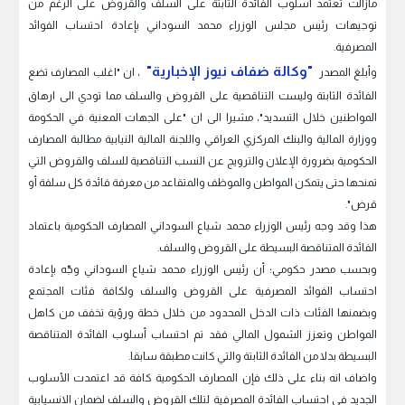
مازالت تعتمد اسلوب الفائدة الثابتة على السلف والقروض على الرغم من
توجيهات رئيس مجلس الوزراء محمد السوداني بإعادة احتساب الفوائد
المصرفية.
"وكالة ضفاف نيوز الإخبارية"
وأبلغ المصدر
، ان "اغلب المصارف تضع
الفائدة الثابتة وليست التناقصية على القروض والسلف مما تودي الى ارهاق
المواطنين خلال التسديد"، مشيرا الى ان "على الجهات المعنية في الحكومة
ووزارة المالية والبنك المركزي العراقي واللجنة المالية النيابية مطالبة المصارف
الحكومية بضرورة الإعلان والترويج عن النسب التناقصية للسلف والقروض التي
تمنحها حتى يتمكن المواطن والموظف والمتقاعد من معرفة فائدة كل سلفة أو
قرض".
هذا وقد وجه رئيس الوزراء محمد شياع السوداني المصارف الحكومية باعتماد
الفائدة المتناقصة البسيطة على القروض والسلف.
وبحسب مصدر حكومي؛ أن رئيس الوزراء محمد شياع السوداني وجّه بإعادة
احتساب الفوائد المصرفية على القروض والسلف ولكافة فئات المجتمع
وبضمنها الفئات ذات الدخل المحدود من خلال خطة ورؤية تخفف من كاهل
المواطن وتعزز الشمول المالي فقد تم احتساب أسلوب الفائدة المتناقصة
البسيطة بدلا من الفائدة الثابتة والتي كانت مطبقة سابقا.
واضاف انه بناء على ذلك فإن المصارف الحكومية كافة قد اعتمدت الأسلوب
الجديد في احتساب الفائدة المصرفية لتلك القروض والسلف لضمان الانسيابية