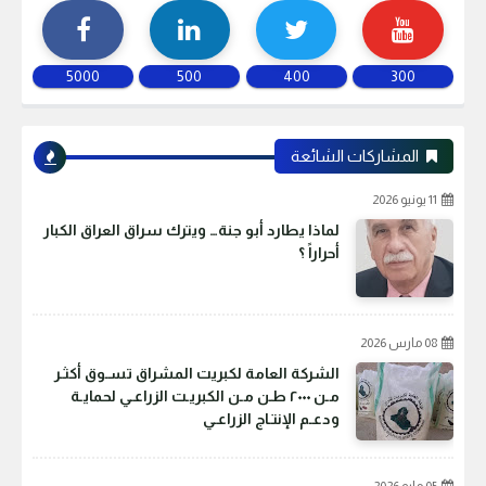
5000
500
400
300
المشاركات الشائعة
11 يونيو 2026
لماذا يطارد أبو جنة… ويترك سراق العراق الكبار
أحراراً ؟
08 مارس 2026
الشركة العامة لكبريت المشراق تسـوق أكثـر
مـن ٢٠٠٠ طـن مـن الكبريـت الزراعـي لحمايـة
ودعـم الإنتـاج الزراعـي