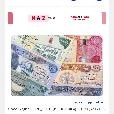
ضفاف نيوز_البصرة
كشف مصدر مطلع اليوم الثلاثاء (٢٦ آذار ٢٠٢٤) ، ان أغلب المصارف الحكومية