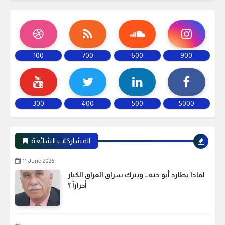
100
700
600
900
300
400
500
5000
المشاركات الشائعة
11 June 2026
لماذا يطارد أبو جنة… ويترك سراق العراق الكبار
أحراراً ؟