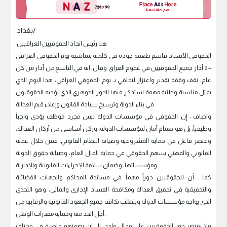
بغداد/
هنا رئيس اتحاد الحقوقيين العراقيين
الحقوقي الأستاذ قاسم طعمة جودة في كلمته بمناسبة يوم الحقوقي العراقي
– 9 آذار جميع الحقوقيين في عموم العراق وقال ،انه في التاسع من آذار من كل
عام، نقف وقفة تقدير واعتزاز لنحتفي بـ يوم الحقوقي العراقي، هذا اليوم الذي
يمثل مناسبة وطنية مهمة نستذكر فيها الدور الجوهري الذي يؤديه الحقوقيون
في بناء الدولة وترسيخ سيادة القانون وإعلاء قيم العدالة.
واضاف : إن الحقوقي في مؤسسات الدولة ليس مجرد موظف يؤدي واجباً
وظيفياً، بل هو صمام أمان لمؤسسات الدولة، وركن أساسي من أركان العدالة،
وعنصر فاعل في حماية المشروعية وصيانة النظام القانوني. فمن خلال عمله
القانوني والمهني يسهم الحقوقي في حماية المال العام، وصيانة حقوق الدولة
ومؤسساتها، وضمان سلامة الإجراءات القانونية والإدارية.
كما : أن للحقوقيين دوراً مهماً في مساندة المحاكم والجهات القضائية
والتحقيقية في تحقيق العدالة ومكافحة الفساد الإداري والمالي، وهو التحدي
الذي يواجه مؤسسات الدولة ويتطلب تكاتف جميع الجهود القانونية والرقابية من
أجل الحد منه وحماية مقدرات الوطن.
ولا يقتصر دور الحقوقيين على مجال واحد، بل إن بصمتهم حاضرة في مختلف