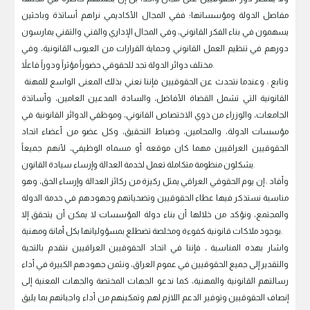
مفاصل الدولة ومؤسساتها؛ ففي المجال الأكاديمي نراهم أساتذة وباحثين
يسهمون في بناء الفكر القانوني، وفي المجال الإداري والفني والتقني يمارسون
دورهم في تنظيم العمل القانوني وحماية القرارات من العيوب القانونية، وفي
مختلف دوائر الدولة تجد للحقوقي حضوراً مؤثراً ودوراً فاعلاً.
وتابع : وعندما نتحدث عن الحقوقيين فإننا نعني بذلك المعنى الواسع للمهنة
القانونية التي تشمل القضاة الأفاضل، والسادة المدعين العامين، وأساتذة
الجامعات، والوزراء من ذوي الاختصاص القانوني، وموظفي الدوائر القانونية في
مؤسسات الدولة، والمحامين، وضباط التحقيق، وكل عضو من أعضاء اتحاد
الحقوقيين العراقيين مهما كان موقعه أو مسماه الوظيفي، لأنهم جميعاً
يشكلون منظومة متكاملة تعمل لخدمة العدالة وإرساء سيادة القانون.
وأفاد : إن يوم الحقوقي العراقي يمثل ركيزة من ركائز العدالة وإرساء الحق، وهو
مناسبة نستذكر فيها عطاء الحقوقيين وتضحياتهم وجهودهم في خدمة الدولة
والمجتمع، ونؤكد من خلالها أن بناء دولة المؤسسات لا يمكن أن يتحقق إلا
بوجود ملاكات قانونية كفوءة ومخلصة تضطلع بمسؤولياتها بكل أمانة ومهنية.
واشار بهذه المناسبة ، فإننا في اتحاد الحقوقيين العراقيين نتقدم بالتحية
والتقدير إلى جميع الحقوقيين في عموم العراق، ونثمن جهودهم الكبيرة في أداء
رسالتهم القانونية والمهنية، كما ندعو الجهات المختصة والجهات المعنية إلى
إنصاف الحقوقيين وتوفير الدعم اللازم لهم وتمكينهم من أداء واجباتهم بما يليق