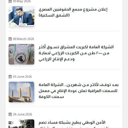
05 May 2026
إعلان مشروع مجمع الحقوقيين العصري
(الشقق السكنية)
08 March 2026
الشركة العامة لكبريت المشراق تسـوق أكثـر
مـن ٢٠٠٠ طـن مـن الكبريـت الزراعـي لحمايـة
ودعـم الإنتـاج الزراعـي
03 June 2026
بعـد توقـف لأكثـر مـن شهريـن.. الشركة العامة
للسمنت العراقية تعلن عودة الإنتاج في معمل
سمنت الكوفة
24 June 2026
الأمن الوطني يطيح بشبكة فساد تضم