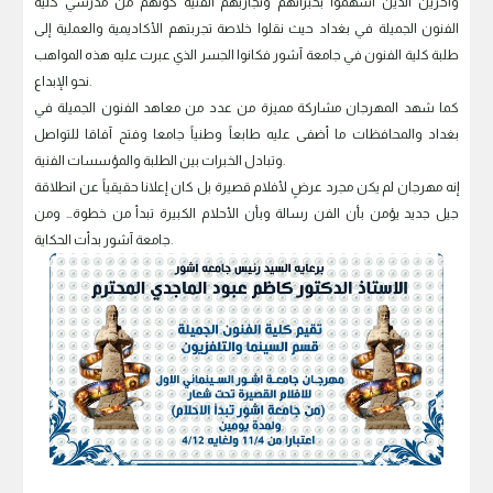
واخرين الذين أسهموا بخبراتهم وتجاربهم الفنية كونهم من مدرسي كلية
الفنون الجميلة في بغداد حيث نقلوا خلاصة تجربتهم الأكاديمية والعملية إلى
طلبة كلية الفنون في جامعة آشور فكانوا الجسر الذي عبرت عليه هذه المواهب
نحو الإبداع.
كما شهد المهرجان مشاركة مميزة من عدد من معاهد الفنون الجميلة في
بغداد والمحافظات ما أضفى عليه طابعاً وطنياً جامعا وفتح آفاقا للتواصل
وتبادل الخبرات بين الطلبة والمؤسسات الفنية.
إنه مهرجان لم يكن مجرد عرضٍ لأفلام قصيرة بل كان إعلانا حقيقياً عن انطلاقة
جيل جديد يؤمن بأن الفن رسالة وبأن الأحلام الكبيرة تبدأ من خطوة… ومن
جامعة آشور بدأت الحكاية.