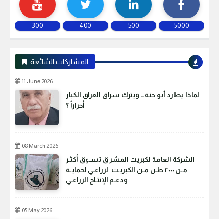
300
400
500
5000
المشاركات الشائعة
11 June 2026
لماذا يطارد أبو جنة… ويترك سراق العراق الكبار
أحراراً ؟
08 March 2026
الشركة العامة لكبريت المشراق تسـوق أكثـر
مـن ٢٠٠٠ طـن مـن الكبريـت الزراعـي لحمايـة
ودعـم الإنتـاج الزراعـي
05 May 2026