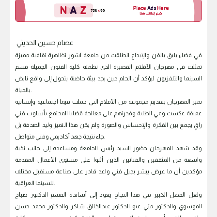
عصام حسين الحديثي
في فضاء يليق بالفن والإبداع انطلقت من جامعة آشور تظاهرة ثقافية مميزة
تمثلت في مهرجان الأفلام القصيرة الذي نظمته كلية الفنون الجميلة قسم
السينما والتلفزيون ليؤكد أن الحلم حين يجد بيئة حاضنة يتحول إلى واقع نابض
بالحياة.
تميز المهرجان بتقديم مجموعة من الأفلام التي حملت قيما اجتماعية وإنسانية
عميقة عكست وعي الطلبة وقدرتهم على معالجة قضايا المجتمع بأسلوب فني
راقٍ يجمع بين الفكرة والإحساس والصورة ولم يكن هذا التميز وليد الصدفة بل
جاء نتيجة جهد أكاديمي وفني متواصل.
وقد شهد المهرجان حضور السيد رئيس الجامعة ومساعده إلى جانب نخبة
واسعة من المثقفين والفنانين الذين أثنوا على مستوى الأعمال المقدمة
مؤكدين أن ما عرض يبشر بجيل فني واعد قادر على صناعة مستقبل مختلف
للسينما العراقية.
ولعل الفضل الكبير في هذا النجاح يعود إلى أساتذة القسم الدكتور صباح
الموسوي والدكتور متي عبو الدكتور عبدالخالق شاكر والدكتور محمد حسن