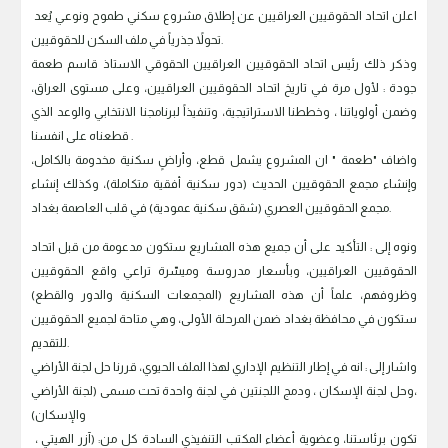
اعلن اتحاد الحقوقيين العراقيين عن إطلاق مشروع سكني طموح ونوعي يُعد
تحولاً جذرياً في ملف السكن للحقوقيين.
وذكر ذلك رئيس اتحاد الحقوقيين العراقيين الحقوقي الاستاذ قاسم طعمة
جودة : لأول مرة في تاريخ اتحاد الحقوقيين العراقيين، وعلى مستوى العراق،
وضمن أولوياتنا ، وخططنا الاستراتيجية، وتنفيذاً لبرنامجنا الانتخابي والوعد الذي
قطعناه على انفسنا .
واضاف "طعمة " ان المشروع يشمل قطع، وأراضٍ سكنية مخدومة بالكامل،
وإنشاء مجمع الحقوقيين الحديث (دور سكنية أفقية متكاملة)، وكذلك إنشاء
مجمع الحقوقيين العصري (شقق سكنية عمودية) في قلب العاصمة بغداد.
ونوه إلى : التأكيد على أن جميع هذه المشاريع ستكون مدعومة من قبل اتحاد
الحقوقيين العراقيين، وبأسعار مدروسة وميسّرة تراعي واقع الحقوقيين
وظروفهم، علماً أن هذه المشاريع (المجمعات السكنية والدور والقطع)
ستكون في محافظة بغداد ضمن المرحلة الأولى، وهي متاحة لجميع الحقوقيين
للتقديم.
واشار إلى : انه في إطار التنظيم الإداري لهذا الملف الحيوي، قررنا حل لجنة الأراضي
،وحل لجنة الإسكان ، ودمج اللجنتين في لجنة واحدة تحت مسمى (لجنة الأراضي
والإسكان)
تكون برئاستنا، وعضوية أعضاء المكتب التنفيذي السادة كل من: (آزر الهيتي ،