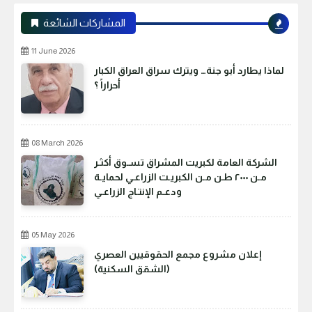
المشاركات الشائعة
11 June 2026
لماذا يطارد أبو جنة… ويترك سراق العراق الكبار
أحراراً ؟
08 March 2026
الشركة العامة لكبريت المشراق تسـوق أكثـر
مـن ٢٠٠٠ طـن مـن الكبريـت الزراعـي لحمايـة
ودعـم الإنتـاج الزراعـي
05 May 2026
إعلان مشروع مجمع الحقوقيين العصري
(الشقق السكنية)