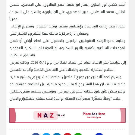
أحمد خضير، نور العلوي، عمار ابو طبيخ، حيدر الفتلاوي، علي الحديدي، حسين
الطائي، محمد السهلاني، عبير المهداوي، علي الجليباوي)، والسيد علي السجاد /
مقرراً
لتكون تحت إدارته المباشرة وإشرافه، بهدف توحيد الجهود، وتسريع الإنجاز،
وضمان إدارة مركزية فاعلة لهذا المشروع الاستراتيجي.
وعليه، ندعو الزملاء الحقوقيين الراغبين بالحصول على قطع أراضٍ أو ضمن
المجمعات السكنية الأفقية (الدور السكنية)، أو المجمعات السكنية العمودية
(الشقق السكنية)
إلى مراجعة مقر الاتحاد العام في بغداد ابتداءً من يوم 5 / 5/ 2026، وذلك لغرض
استلام استمارة التقديم، والاطلاع على التفاصيل الكاملة وآليات التسجيل.
وسيتم لاحقاً الإعلان عن جميع التفاصيل الخاصة بالمشروع في منشور منفرد.
وافاد قاسم : ان هذا المشروع لا يمثل مجرد مبادرة… بل انطلاقة حقيقية نحو
توفير سكن لائق يليق بمكانة الحقوقي العراقي، ويؤسس لمجتمع مهني متكامل
يُشبه “وطنًا مصغّرًا” يجمع أبناء المهنة الواحدة تحت سقف الاستقرار والأمان.