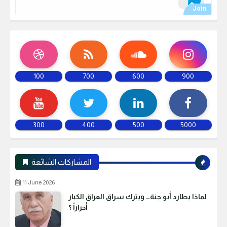
100
700
600
900
300
400
500
5000
المشاركات الشائعة
11 June 2026
لماذا يطارد أبو جنة… ويترك سراق العراق الكبار
أحراراً ؟