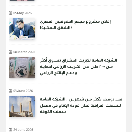
05 May 2026
إعلان مشروع مجمع الحقوقيين العصري
(الشقق السكنية)
08 March 2026
الشركة العامة لكبريت المشراق تسـوق أكثـر
مـن ٢٠٠٠ طـن مـن الكبريـت الزراعـي لحمايـة
ودعـم الإنتـاج الزراعـي
03 June 2026
بعـد توقـف لأكثـر مـن شهريـن.. الشركة العامة
للسمنت العراقية تعلن عودة الإنتاج في معمل
سمنت الكوفة
24 June 2026