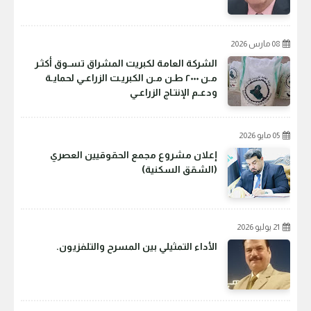
08 مارس 2026
الشركة العامة لكبريت المشراق تسـوق أكثـر
مـن ٢٠٠٠ طـن مـن الكبريـت الزراعـي لحمايـة
ودعـم الإنتـاج الزراعـي
05 مايو 2026
إعلان مشروع مجمع الحقوقيين العصري
(الشقق السكنية)
21 يوليو 2026
الأداء التمثيلي بين المسرح والتلفزيون.