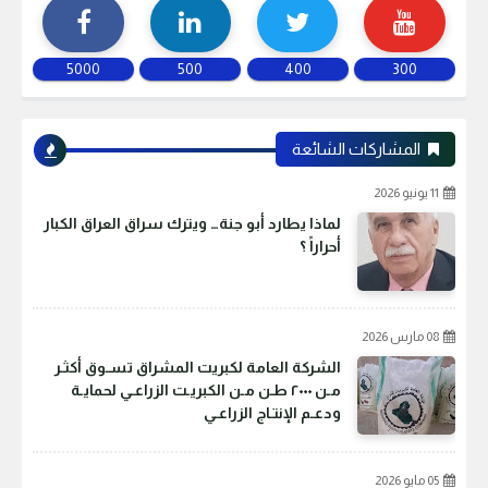
5000
500
400
300
المشاركات الشائعة
11 يونيو 2026
لماذا يطارد أبو جنة… ويترك سراق العراق الكبار
أحراراً ؟
08 مارس 2026
الشركة العامة لكبريت المشراق تسـوق أكثـر
مـن ٢٠٠٠ طـن مـن الكبريـت الزراعـي لحمايـة
ودعـم الإنتـاج الزراعـي
05 مايو 2026