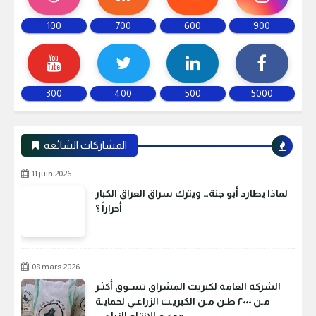
100
700
600
900
300
400
500
5000
المشاركات الشائعة
11 juin 2026
لماذا يطارد أبو جنة… ويترك سراق العراق الكبار
أحراراً ؟
08 mars 2026
الشركة العامة لكبريت المشراق تسـوق أكثـر
مـن ٢٠٠٠ طـن مـن الكبريـت الزراعـي لحمايـة