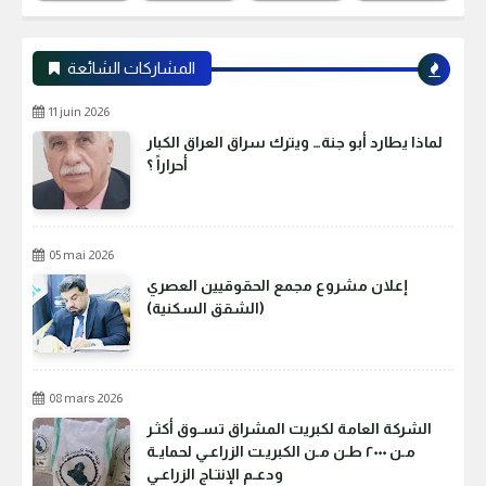
المشاركات الشائعة
11 juin 2026
لماذا يطارد أبو جنة… ويترك سراق العراق الكبار
أحراراً ؟
05 mai 2026
إعلان مشروع مجمع الحقوقيين العصري
(الشقق السكنية)
08 mars 2026
الشركة العامة لكبريت المشراق تسـوق أكثـر
مـن ٢٠٠٠ طـن مـن الكبريـت الزراعـي لحمايـة
ودعـم الإنتـاج الزراعـي