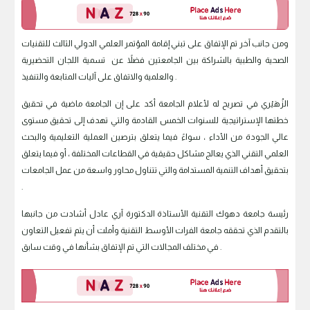
ومن جانب آخر تم الإتفاق على تبني إقامة المؤتمر العلمي الدولي الثالث للتقنيات
الصحية والطبية بالشراكة بين الجامعتين فضلاً عن تسمية اللجان التحضيرية
والعلمية والاتفاق على آليات المتابعة والتنفيذ .
الزُهَيْري في تصريح له لأعلام الجامعة أكد على إن الجامعة ماضية في تحقيق
خطتها الإستراتيجية للسنوات الخمس القادمة والتي تهدف إلى تحقيق مستوى
عالي الجودة من الأداء ، سواءً فيما يتعلق بترصين العملية التعليمية والبحث
العلمي التقني الذي يعالج مشاكل حقيقية في القطاعات المختلفة ، أو فيما يتعلق
بتحقيق أهداف التنمية المستدامة والتي تتناول محاور واسعة من عمل الجامعات
.
رئيسة جامعة دهوك التقنية الأستاذة الدكتورة آري عادل أشادت من جانبها
بالتقدم الذي تحققه جامعة الفرات الأوسط التقنية وأملت أن يتم تفعيل التعاون
في مختلف المجالات التي تم الإتفاق بشأنها في وقت سابق .