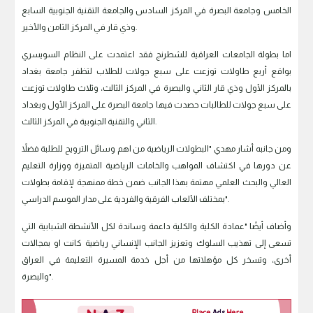
الخامس وجامعة البصرة في المركز السادس والجامعة التقنية الجنوبية السابع
وذي قار في المركز الثامن والأخير.
اما بطولة الجامعات العراقية للشطرنج فقد اعتمدت على النظام السويسري
بواقع أربع طاولات توزعت على سبع جولات للطلاب لتظفر جامعة بغداد
بالمركز الأول وذي قار الثاني والبصرة في المركز الثالث، وثلاث طاولات توزعت
على سبع جولات للطالبات حصدت فيها جامعة البصرة على المركز الأول وبغداد
الثاني والتقنية الجنوبية في المركز الثالث.
ومن جانبه أشار مهدي "البطولات الرياضية من اهم وسائل الترويح للطلبة فضلاً
عن دورها في اكتشاف المواهب والخامات الرياضية المتميزة ووزارة التعليم
العالي والبحث العلمي مهتمة بهذا الجانب ضمن خطة ممنهجة لإقامة بطولات
بمختلف الألعاب الفرقية والفردية على مدار الموسم الدراسي".
وأضاف أيضًا "عمادة الكلية والكلية داعمة وساندة لكل الأنشطة الشبابية التي
تسعى إلى تهذيب السلوك وتعزيز الجانب الإنساني رياضية كانت او بمجالات
أخرى، وتسخر كل مؤهلاتها من أجل خدمة المسيرة التعليمة في العراق
والبصرة".