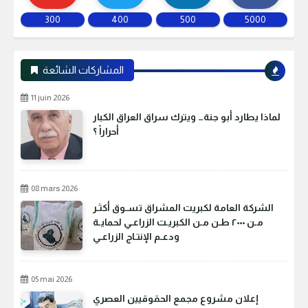
300
400
500
5000
المشاركات الشائعة
11 juin 2026
لماذا يطارد أبو جنة… ويترك سراق العراق الكبار
أحراراً ؟
08 mars 2026
الشركة العامة لكبريت المشراق تسـوق أكثـر
مـن ٢٠٠٠ طـن مـن الكبريـت الزراعـي لحمايـة
ودعـم الإنتـاج الزراعـي
05 mai 2026
إعلان مشروع مجمع الحقوقيين العصري