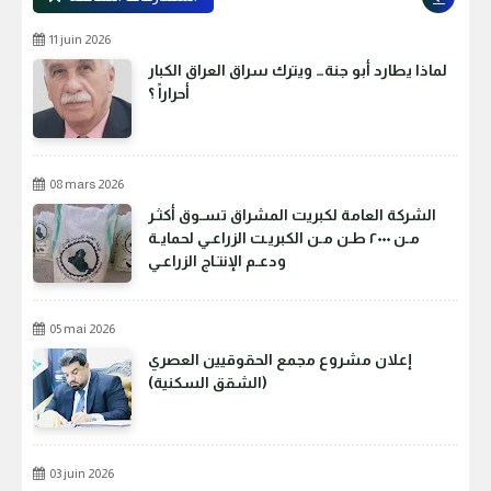
11 juin 2026
لماذا يطارد أبو جنة… ويترك سراق العراق الكبار
أحراراً ؟
08 mars 2026
الشركة العامة لكبريت المشراق تسـوق أكثـر
مـن ٢٠٠٠ طـن مـن الكبريـت الزراعـي لحمايـة
ودعـم الإنتـاج الزراعـي
05 mai 2026
إعلان مشروع مجمع الحقوقيين العصري
(الشقق السكنية)
03 juin 2026