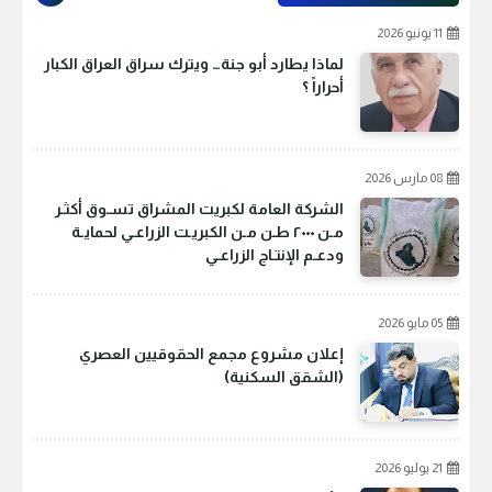
11 يونيو 2026
لماذا يطارد أبو جنة… ويترك سراق العراق الكبار
أحراراً ؟
08 مارس 2026
الشركة العامة لكبريت المشراق تسـوق أكثـر
مـن ٢٠٠٠ طـن مـن الكبريـت الزراعـي لحمايـة
ودعـم الإنتـاج الزراعـي
05 مايو 2026
إعلان مشروع مجمع الحقوقيين العصري
(الشقق السكنية)
21 يوليو 2026