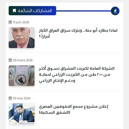
المشاركات الشائعة
11 juin 2026
لماذا يطارد أبو جنة… ويترك سراق العراق الكبار
أحراراً ؟
08 mars 2026
الشركة العامة لكبريت المشراق تسـوق أكثـر
مـن ٢٠٠٠ طـن مـن الكبريـت الزراعـي لحمايـة
ودعـم الإنتـاج الزراعـي
05 mai 2026
إعلان مشروع مجمع الحقوقيين العصري
(الشقق السكنية)