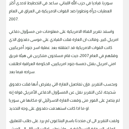
سوريا، قياديا في حزب الله اللبناني، ساعد في التخطيط لاحدى أكثر
العمليات جرأة وتطورا ضد القوات الامريكية في العراق في العام
2007.
واستند تقرير القناة الامريكية على معلومات من مسؤول دفاعي
امريكي كبير، وقالت ان الغارة قتلت القيادي علي موسى دقدوق الذي
كانت القوات الامريكية قد اعتقلته بعد عملية اسر جنود أمريكيين
وقتلهم في العام 2007، حيث قام مسلحون متنكرين في هيئة فريق
امني امريكي بقتل خمسة جنود امريكيين، الحكومة العراقية اطلقت
سراحه فيما بعد.
وبحسب التقرير، فإن تفاصيل الغارة التي يفترض أنها قتلت دقدوق
شحيحة، لكن التقرير نقل عن المسؤول الدفاعي الأمريكي قوله إنه
لم يتضح على الفور متى وقعت الغارة الاسرائيلي او مكانها في سوريا
او ما اذا كانت استهدفت دقدوق على وجه التحديد.
ولفت التقرير الى ان متحدثا باسم البنتاغون لم يرد على طلب للتعليق،
كما ان السفارة الاسرائيلية في واشنطن، احالت السؤال الى الجيش