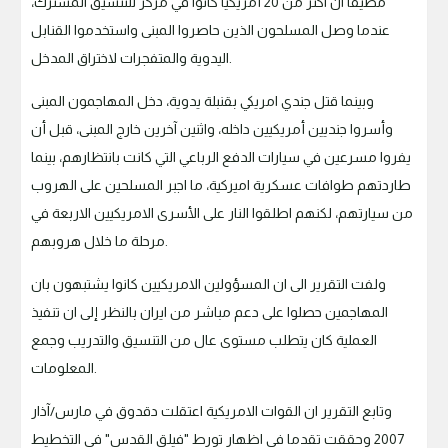
مضيفا ان اكثر من 20 أمريكيا كانوا في مركز للتنسيق المشترك،
عندما وصل المسلحون الذين حاصروا المبنى واستخدموا القنابل
اليدوية والمتفجرات لاختراق المدخل.
وبينما قتل جندي امريكي بقنبلة يدوية، دخل المهاجمون المبنى
وأسروا جنديين أمريكيين داخله، واثنين آخرين خارج المبنى، قبل أن
يفروا مسرعين في سيارات الدفع الرباعي التي كانت بانتظارهم، بينما
طاردتهم طوافات عسكرية اميركية، ما اجبر المسلحين على الهروب
من سيارتهم، لكنهم اطلقوا النار على الأسرى الامريكيين الاربعة في
مرحلة ما خلال هروبهم.
ولفت التقرير الى ان المسؤولين الامريكيين كانوا يشتبهون بان
المهاجمين حصلوا على دعم مباشر من ايران بالنظر إلى ان تنفيذ
العملية كان يتطلب مستوى عال من التنسيق والتدريب وجمع
المعلومات.
وتابع التقرير ان القوات الامريكية اعتقلت دقدوق في مارس/آذار
2007 وحققت تقدما في اظهار تورط "فيلق القدس" في التخطيط