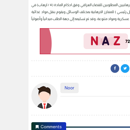
إلى معلومات دقيقة من استخبارات الفرقة الثامنة، حيث أسفرت عن إلقاء القبض على احد الارهابيين المطلوبين للقضاء العراقي وفق احكام المادة ( 4 / ارهاب) في
يسي ) للمفارز الارهابية بمختلف الوسائل ويقوم بنقل مواد غذائية
Noor
Comments