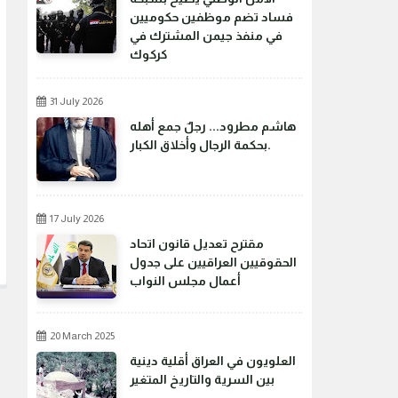
فساد تضم موظفين حكوميين
في منفذ جيمن المشترك في
كركوك
31 July 2026
هاشم مطرود... رجلٌ جمع أهله
بحكمة الرجال وأخلاق الكبار.
17 July 2026
مقترح تعديل قانون اتحاد
الحقوقيين العراقيين على جدول
أعمال مجلس النواب
20 March 2025
العلويون في العراق أقلية دينية
بين السرية والتاريخ المتغير