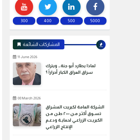
300
400
500
5000
المشاركات الشائعة
11 June 2026
لماذا يطارد أبو جنة… ويترك
سراق العراق الكبار أحراراً ؟
08 March 2026
الشركة العامة لكبريت المشراق
تسـوق أكثـر مـن ٢٠٠٠ طـن مـن
الكبريـت الزراعـي لحمايـة ودعـم
الإنتـاج الزراعـي