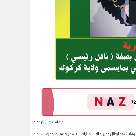
ضفاف نيوز _ كركوك
لإرهاب، نفذ ابطال مديرية الاستخبارات العسكرية عملية نوعية أستندت