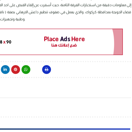
قضاء الحويجة بمحافظة كركوك، والذي يعمل في صفوف تنظيم داعش الارهابي بصفة ( ناقل رئ
وطبية وتجهيزات عسكرية ومواد متنوعة، وقد تم تسليمه إلى جهة الطلب ميدانياً وأصولياً.