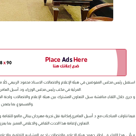
استقبل رئيس مجلس المفوضين في هيئة الإعلام والاتصالات الاستاذ محمود الربيعي كلاً من 
المرئية في مكتب رئيس مجلس الوزراء، ود. أسيل العامري، مديرة مؤسسة "ننار" للثقافة والإعلام، التي تتخذ من السويد مقراً لها.
و جرى خلال اللقاء مناقشة سبل التعاون المشترك بين هيئة الإعلام والاتصالات ولجنة الح
والمسموع، بما يضمن الحفاظ على التراث الثقافي والإعلامي العراقي وتعزيزه للأجيال القادمة.
فيما تناولت المباحثات مع د. أسيل العامري إمكانية نقل تجربة مهرجان بينالي مالمو للثقافة 
التعاون لإقامة هذا الحدث الثقافي والاعلامي المميز، بما يعزز من الحضور الثقافي والإعلامي للعراق على المستويين المحلي والدولي.
و يأتي هذا اللقاء في إطار جهود هيئة الإعلام والاتصالات لدعم المشاريع الثقافية والإعلام