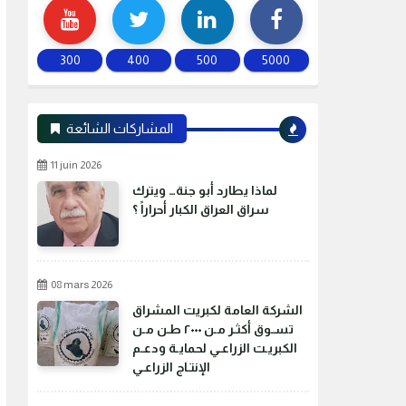
300
400
500
5000
المشاركات الشائعة
11 juin 2026
لماذا يطارد أبو جنة… ويترك
سراق العراق الكبار أحراراً ؟
08 mars 2026
الشركة العامة لكبريت المشراق
تسـوق أكثـر مـن ٢٠٠٠ طـن مـن
الكبريـت الزراعـي لحمايـة ودعـم
الإنتـاج الزراعـي