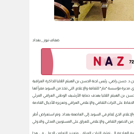
ضفاف نيوز _ بغداد
د. حسن راضي، رئيس لجنة الحسن بن الهيثم العُليا للذاكرة العراقية
سن بن الهيثم العُليا بهدف حماية الأرشيف الوطني العراقي المرئي
والإعلام، الذي يُقام في السويد، إلى العاصمة بغداد. وتم استعراض أطر
ية الهادفة إلى توثيق التراث العراقي وتعزيز التعاون الدولي في هذا