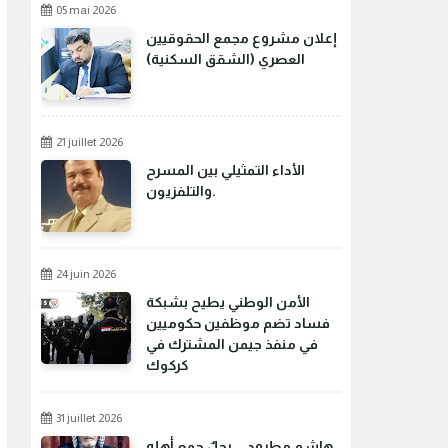
05 mai 2026
إعلان مشروع مجمع الحقوقيين
العصري (الشقق السكنية)
21 juillet 2026
الأداء التمثيلي بين المسرح
والتلفزيون.
24 juin 2026
الأمن الوطني يطيح بشبكة
فساد تضم موظفين حكوميين
في منفذ جيمن المشترك في
كركوك
31 juillet 2026
هاشم مطرود... رجلٌ جمع أهله