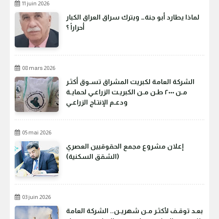
11 juin 2026
لماذا يطارد أبو جنة… ويترك سراق العراق الكبار
أحراراً ؟
08 mars 2026
الشركة العامة لكبريت المشراق تسـوق أكثـر
مـن ٢٠٠٠ طـن مـن الكبريـت الزراعـي لحمايـة
ودعـم الإنتـاج الزراعـي
05 mai 2026
إعلان مشروع مجمع الحقوقيين العصري
(الشقق السكنية)
03 juin 2026
بعـد توقـف لأكثـر مـن شهريـن.. الشركة العامة