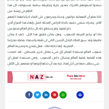
سمحوا لشعوبهم بالتحرك بصدور عارية وبطريقة سلمية فسيتوقف كل هذا
الظلم في رمشة عين .
كلنا نعلم أن الصهاينة خوافون وجبناء ويحرصون على البقاء احياءا مهما كلفهم
الأمر ، وتحرك شعبي خفيف باتجاه الاراضي المحتلة كفيل بإنهاء هذا الصراع الذي
دام لعقود ولم يستطع حله كل حكام العالم مجموعين .
ماذا لو تركتم الفرصة للشعوب ، وهل يمكن تطبيق هذا الحل ، كيف لا يمكن
تطبيقه وقد سبق للملك الراحل الحسن الثاني ان طبقه واستعاد بفضله صحراءنا
المغربية . إنها حكمة ملك ، فهل يقتدي به وبتجربته العالم ...
شعوب العالم مستعدة للقيام بأي شيء مقابل تحرير فلسطين ، لقد اصبحت
هذه القضية قضية العالم وبشكل خاص الشعوب ، وهي مستعدة لفعل أي
شيء يطلب منها من أجل إنقاذ غزة بعد أن خذلها إخوتها او بعضهم على الأقل .