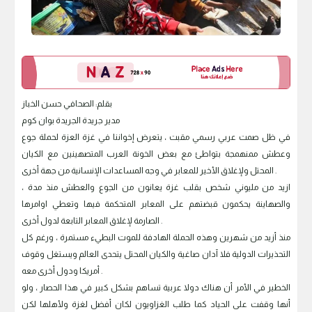
بقلم: الصحافي حسن الخباز
مدير جريدة الجريدة بوان كوم
في ظل صمت عربي رسمي مقبت ، يتعرض إخواننا في غزة العزة لحملة جوع
وعطش ممنهمجة بتواطئ مع بعض الخونة العرب المتصهينين مع الكيان
المحتل ولإغلاق الأخير للمعابر في وجه المساعدات الإنسانية من جهة أخرى .
ازيد من مليوني شخص بقلب غزة يعانون من الجوع والعطش منذ مدة ،
والصهاينة يحكمون قبضتهم على المعابر المتحكمة فيها وتعطي اوامرها
الصارمة لإغلاق المعابر التابعة لدول أخرى .
منذ أزيد من شهرين وهذه الحملة الهادفة للموت البطيء مستمرة ، ورغم كل
التحذيرات الدولية فلا آدان صاغية والكيان المحتل يتحدى العالم ويستغل وقوف
أمريكا ودول أخرى معه .
الخطير في الأمر أن هناك دولا عربية تساهم بشكل كبير في هذا الحصار ، ولو
أنها وقفت على الحياد كما طلب الغزاويون لكان أفضل لغزة ولأهلها لكن