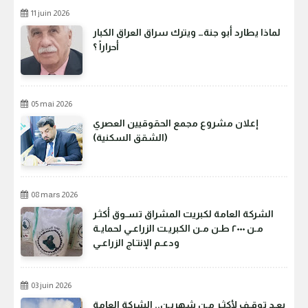
11 juin 2026
لماذا يطارد أبو جنة… ويترك سراق العراق الكبار
أحراراً ؟
05 mai 2026
إعلان مشروع مجمع الحقوقيين العصري
(الشقق السكنية)
08 mars 2026
الشركة العامة لكبريت المشراق تسـوق أكثـر
مـن ٢٠٠٠ طـن مـن الكبريـت الزراعـي لحمايـة
ودعـم الإنتـاج الزراعـي
03 juin 2026
بعـد توقـف لأكثـر مـن شهريـن.. الشركة العامة