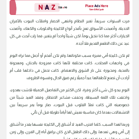
مرت السنوات سريعاً، تغير النظام وانتهى الحصار وامتلأت البيوت بالأفران
الحديثة، وأصبحت الأسواق تعج بأفخر أنواع الكليجة والحلويات والكعك، وأضحت
الخيارات أكثر مما كنا نتخيل يوماً، لكن شيئاً واحداً لم يتغير، فما زلت أبحث في كل
عيد عن ذلك الطعم القديم فلا أجده.
لم تكن كليجة أمي مميزة بسبب مكوناتها، ولم تكن أفخم أو أجمل مما نراه اليوم
في واجهات المحلات، كانت مختلفة لأنها كانت ممزوجة بالحنان، ومعجونة
بالمحبة، ومخبوزة على نار الشوق والاهتمام، كانت تحمل في داخلها قلب أم
أرادت أن تصنع لأطفالها عيداً جميلاً رغم ضيق الحال وقسوة الظروف.
اليوم يبدو كل شيء أكثر وفرة، لكن الكثير من التفاصيل الجميلة تلاشت بهدوء،
واختفت تلك اللمة البسيطة، وخفتت مشاعر الانتظار، وفقد العيد شيئاً من
خصوصيته التي كانت تملأ القلوب قبل البيوت، صار يوماً يمر سريعاً بين
الانشغالات بعدما كان مناسبة نعيش لها أياماً طويلة قبل أن تأتي.
وربما لهذا السبب، كلما اقترب العيد لا أشتاق إلى الكليجة نفسها بقدر ما أشتاق
إلى أمي وهي تعدها، وإلى ذلك الطفل الذي كان يرافق أباه إلى الفرن، وإلى زمن