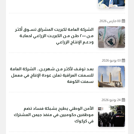
08 مارس 2026
الشركة العامة لكبريت المشراق تسـوق أكثـر
مـن ٢٠٠٠ طـن مـن الكبريـت الزراعـي لحمايـة
ودعـم الإنتـاج الزراعـي
03 يونيو 2026
بعـد توقـف لأكثـر مـن شهريـن.. الشركة العامة
للسمنت العراقية تعلن عودة الإنتاج في معمل
سمنت الكوفة
24 يونيو 2026
الأمن الوطني يطيح بشبكة فساد تضم
موظفين حكوميين في منفذ جيمن المشترك
في كركوك