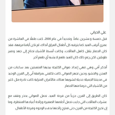
علي الحياني
قبل خمسة وعشرين عاماً، وتحديداً في عام 2000، كنت طفلاً في العاشرة من
عمري أترقب العيد كما يترقبه كل أطفال العراق آنذاك، لم تكن أيامنا مرفهة، فقد
كان الحصار يثقل كاهل العائلات، وكانت أبسط الأشياء تحتاج إلى جهد وصبر
طويلين، لكن رغم ذلك كان للعيد طعم لا يشبه أي طعم آخر.
أتذكر أمي وهي تنهي إعداد صواني الكليجة بيديها المتعبتين بعد ساعات من
العجن والحشو، وحين تجهز الصواني كانت تكلفني بمرافقة أبي إلى الفرن الوحيد
في مدينتنا الجميلة حديثة لنشويها هناك، فالأفران المنزلية كانت نادرة مثل كثير
من الأشياء التي حرمنا منها الحصار.
كان الطريق إلى الفرن جزءاً من فرحة العيد، نحمل الصواني بحذر ونقف مع
عشرات العائلات التي جاءت تحمل أحلامها الصغيرة ورائحة أعيادها المنتظرة، وما
إن تخرج الكليجة من الفرن حتى تمتزج رائحتها بدفء الوجوه وفرحة الأطفال.