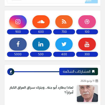
900
600
700
100
5000
500
400
300
المشاركات الشائعة
11 يونيو 2026
لماذا يطارد أبو جنة… ويترك سراق العراق الكبار
أحراراً ؟