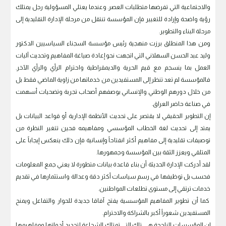
والاجتماعية التي تفرضها متطلبات العصر. وعندما يعتلي المسؤولية رجل يمتلك
رؤية واضحة وإرادة للتغيير فإن المؤسسة تنتقل من مرحلة الإدارة التقليدية إلى
مرحلة البناء والتطوير.
ومن هذا المنطلق برزت منهجية رئيس مؤسسة السجناء السياسيين الدكتور
وليد عبد الحسن السهلاني التي اتجهت نحو إعادة صياغة المفاهيم وتحديث آليات
العمل بما ينسجم مع قيم الحرية والديمقراطية واحترام الرأي والرأي الآخر.
فالمؤسسة لم تعد تنظر إلى المستفيدين من خدماتها من زاوية الماضي فقط بل
من خلال دورهم الوطني والإنساني بوصفهم أصحاب تجربة وتضحيات أسهمت
في صناعة حاضر العراق.
إن التطوير الحقيقي لا يقتصر على تحديث الأنظمة الإدارية أو قواعد البيانات بل
يمتد إلى تحديث لغة الخطاب المؤسسي ومفاهيمه فحين تتغير النظرة من
توصيفات تقليدية إلى مفاهيم أكثر انفتاحاً وإنسانية فإن ذلك ينعكس إيجاباً على
المتلقي ويعزز الثقة بين المؤسسة وجمهورها.
لقد أدركت الإدارة الحديثة أن بناء قاعدة بيانات متطورة لا يعني جمع المعلومات
فحسب بل توظيفها في رسم سياسات أكثر دقة وعدالة واستثمارها في تقديم
خدمات ترتقي إلى مستوى تطلعات المواطنين.
كما أن تطوير المفاهيم المؤسسية يفتح آفاقا جديدة للحوار والتفاعل ويمنح
المستفيدين شعوراً أكبر بالشراكة والاحترام.
إن المؤسسات الناجحة هي تلك التي تمتلك الشجاعة لتجديد أدواتها ومفاهيمها