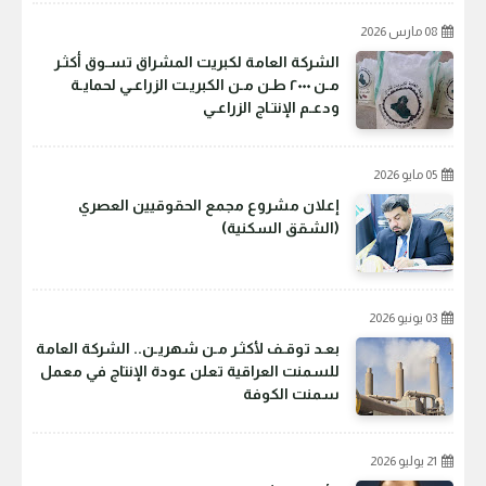
08 مارس 2026
الشركة العامة لكبريت المشراق تسـوق أكثـر
مـن ٢٠٠٠ طـن مـن الكبريـت الزراعـي لحمايـة
ودعـم الإنتـاج الزراعـي
05 مايو 2026
إعلان مشروع مجمع الحقوقيين العصري
(الشقق السكنية)
03 يونيو 2026
بعـد توقـف لأكثـر مـن شهريـن.. الشركة العامة
للسمنت العراقية تعلن عودة الإنتاج في معمل
سمنت الكوفة
21 يوليو 2026