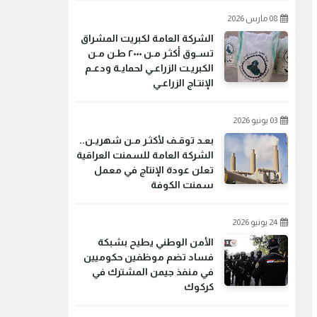
08 مارس 2026
الشركة العامة لكبريت المشراق
تسـوق أكثـر مـن ٢٠٠٠ طـن مـن
الكبريـت الزراعـي لحمايـة ودعـم
الإنتـاج الزراعـي
03 يونيو 2026
بعـد توقـف لأكثـر مـن شهريـن..
الشركة العامة للسمنت العراقية
تعلن عودة الإنتاج في معمل
سمنت الكوفة
24 يونيو 2026
الأمن الوطني يطيح بشبكة
فساد تضم موظفين حكوميين
في منفذ جيمن المشترك في
كركوك