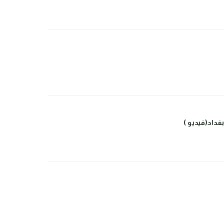
داد(فيديو )