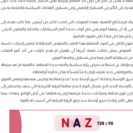
منطقة لا يمكن أن تنجح من دون أخذ المصالح الإيرانية بعين الاعتبار، ونتيجة لذلك، بدأت دول
القدرة على التأثير في الاستقرار الإقليمي وفي مستقبل العلاقات السياسية والاقتصادية بين
اً تاريخياً بالغ الأهمية، فهذه العقوبات التي امتدت لأكثر من أربعين عاماً كانت تهدف إلى
مي، إلا أن رفعها اليوم يعني فتح أبواب جديدة أمام الاستثمارات والتجارة والتعاون الدولي،
كثير مما كان متاحاً خلال العقود الماضية.
ب الوضوح الكامل في البنود المتعلقة بهذا الملف، فالنصوص المتداولة لا تتضمن إشارات حاسمة
ذا الغموض يحمل دلالات مهمة، أبرزها أن طهران لم تقدم تنازلات في أحد أهم الملفات
ن استقلالية القرار فيما يخص مستقبل برنامجها النووي.
أو مؤقتة، بل استطاعت فرض رؤية سياسية وأمنية جديدة للمنطقة، فالقضية لم تعد مرتبطة
ع إقليمي جديد يعترف بإيران لاعباً رئيسياً لا يمكن تجاوزه أو إقصاؤه.
الشرق الأوسط وصناعة "شرق أوسط جديد" يخدم مصالحها ويكرس هيمنتها ويضمن التفوق
ق الأوسط الجديد الذي يتشكل اليوم لا يبدو مطابقاً للرؤية الأمريكية التي سعت واشنطن إلى
ازين قوى مختلفة ومعادلات جديدة فرضتها إيران وحلفاؤها على أرض الواقع. وهكذا، بينما
تهى الأمر بولادة شرق أوسط جديد وفق الرؤية الإيرانية التي أسست له بالقوة.