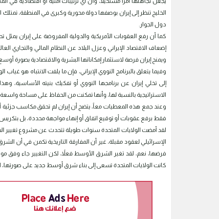
يجعل تجاهلها أمراً مستحيلاً، وأن أي ترتيبات أمنية أو اقتصادية في ال
الخليج تنظر إلى إيران بوصفها دولة محورية وكبرى في المنطقة، تمتلك 
دول الجوار.
كما أن رفع العقوبات الأمريكية والدولية المفروضة على إيران يمثل تحول
إضعاف الاقتصاد الإيراني وعزل البلاد عن النظام المالي والتجاري العال
ويمنح إيران فرصة لاستثمار إمكاناتها البشرية والاقتصادية بصورة أوسع ب
وفيما يتعلق بالبرنامج النووي الإيراني، فإن ما يلفت الانتباه هو غيا
إلى تخلي إيران عن برنامجها النووي أو تفكيك بنيته الأساسية، وه
الاستراتيجية بالنسبة لها، وأنها تمكنت من الحفاظ على مساحة واسعة م
وعند جمع هذه المعطيات معاً، يتضح أن إيران لم تحقق مكاسب جزئية 
فقط برفع عقوبات أو توقيع اتفاق أو إنهاء مواجهة محددة، بل بتكريس واق
لقد أمضت الولايات المتحدة سنوات طويلة تتحدث عن مشروع تغيير 
الإسرائيلي لعقود مقبلة، غير أن المفارقة التاريخية تكمن في أن الشر
فرضها، نعم، لقد تغير الشرق الأوسط فعلاً، لكن التغيير جاء وفق مو
كانت الولايات المتحدة تسعى إلى بناء شرق أوسط جديد على صورتها، ان