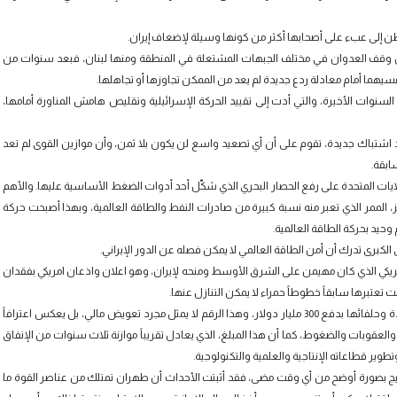
ن إلى عبء على أصحابها أكثر من كونها وسيلة لإضعاف إيران.
ائيل وقف العدوان في مختلف الجبهات المشتعلة في المنطقة ومنها لبنان، فبعد سنوات من
هما أمام معادلة ردع جديدة لم يعد من الممكن تجاوزها أو تجاهلها.
سنوات الأخيرة، والتي أدت إلى تقييد الحركة الإسرائيلية وتقليص هامش المناورة أمامها،
عد اشتباك جديدة، تقوم على أن أي تصعيد واسع لن يكون بلا ثمن، وأن موازين القوى لم تعد
ابقة.
ولايات المتحدة على رفع الحصار البحري الذي شكّل أحد أدوات الضغط الأساسية عليها. والأهم
ممر الذي تعبر منه نسبة كبيرة من صادرات النفط والطاقة العالمية، وبهذا أصبحت حركة
حيد بحركة الطاقة العالمية.
الكبرى تدرك أن أمن الطاقة العالمي لا يمكن فصله عن الدور الإيراني.
ريكي الذي كان مهيمن على الشرق الأوسط ومنحه لإيران، وهو اعلان واذعان امريكي بفقدان
تبرها سابقاً خطوطاً حمراء لا يمكن التنازل عنها.
ومن بين المكاسب الكبرى التي حققتها إيران أيضاً إلزام الولايات المتحدة وحلفائها بدفع 300 مليار دولار، وهذا الرقم لا يمثل مجرد تعويض مالي، بل يعكس اعترافاً
والعقوبات والضغوط، كما أن هذا المبلغ، الذي يعادل تقريباً موازنة ثلاث سنوات من الإنفاق
 وتطوير قطاعاته الإنتاجية والعلمية والتكنولوجية.
ليج بصورة أوضح من أي وقت مضى، فقد أثبتت الأحداث أن طهران تمتلك من عناصر القوة ما