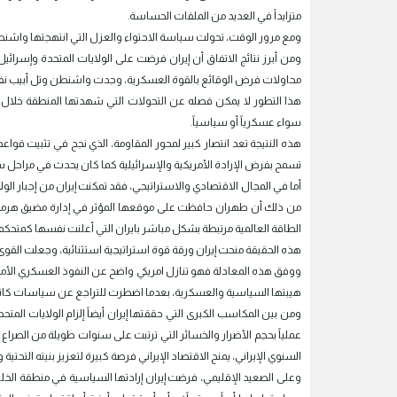
متزايداً في العديد من الملفات الحساسة.
ومع مرور الوقت، تحولت سياسة الاحتواء والعزل التي انتهجتها واشنط
ومن أبرز نتائج الاتفاق أن إيران فرضت على الولايات المتحدة وإسر
محاولات فرض الوقائع بالقوة العسكرية، وجدت واشنطن وتل أبيب نفسي
هذا التطور لا يمكن فصله عن التحولات التي شهدتها المنطقة خلال ال
سواء عسكرياً أو سياسياً.
هذه النتيجة تعد انتصار كبير لمحور المقاومة، الذي نجح في تثبيت قوا
تسمح بفرض الإرادة الأمريكية والإسرائيلية كما كان يحدث في مراحل س
أما في المجال الاقتصادي والاستراتيجي، فقد تمكنت إيران من إجبار ال
من ذلك أن طهران حافظت على موقعها المؤثر في إدارة مضيق هرمز، ال
الطاقة العالمية مرتبطة بشكل مباشر بايران التي أعلنت نفسها كمتحكم و
هذه الحقيقة منحت إيران ورقة قوة استراتيجية استثنائية، وجعلت القوى 
ووفق هذه المعادلة فهو تنازل امريكي واضح عن النفوذ العسكري الأم
هيبتها السياسية والعسكرية، بعدما اضطرت للتراجع عن سياسات كانت تع
عملياً بحجم الأضرار والخسائر التي ترتبت على سنوات طويلة من الصراع 
السنوي الإيراني، يمنح الاقتصاد الإيراني فرصة كبيرة لتعزيز بنيته التحتية
وعلى الصعيد الإقليمي، فرضت إيران إرادتها السياسية في منطقة الخ