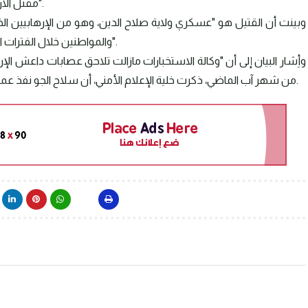
مقتل الارهابي محمد رشيد جاسم المكنى ابو حذيفة وابو فاطمة".
وبينت أن القتيل هو "عسكري ولاية صلاح الدين، وهو من الإرهابيين ال
والمواطنين خلال الفترات الماضية"، موضحة أنه "يعتبر أحد قيادات داعش الارهابي".
وأِشار البيان إلى أن "وكالة الاستخبارات مازالت تلاحق عصابات داعش ا
من شهر آب الماضي، ذكرت خلية الإعلام الأمني، أن سلاح الجو نفذ عمليات استهدفت أوكار التنظيم في محافظة صلاح الدين.