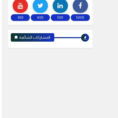
300
400
500
5000
المشاركات الشائعة