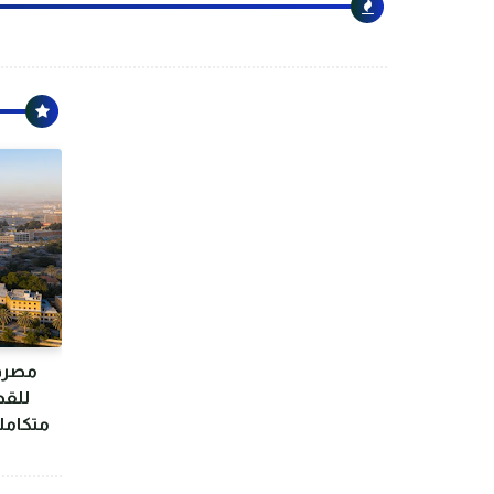
مصرف 
للقط
متكامل