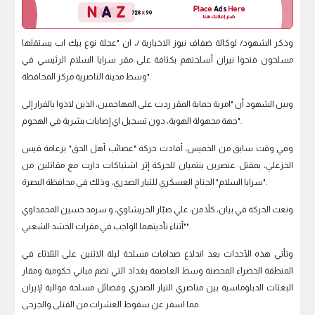
وذكر الشهود/ لوكالة ضفاف نيوز الاخبارية /، ان "عجلة نوع بيك اب يستقلها
مسلحون فتحوا نيران أسلحتهم بكثافة على مقر سرايا السلام الرئيسي في
وسط مدينة الناصرية مركز المحافظة".
وبين الشهود أن "امرية حماية المقر ردت على المهاجمين، الذين لاذوا بالفرار إلى
جهة مجهولة الهوية، دون تسجيل اي إصابات بشرية في الهجوم".
وفي وقت سابق من الخميس، أفادت حركة "عصائب أهل الحق" بزعامة قيس
الخزعلي، بمقتل عنصرين ينتميان للحركة إثر اشتباكات دارت مع مقاتلين من
"سرايا السلام" الجناح العسكري للتيار الصدري، وذلك في محافظة البصرة.
ونعت الحركة في بيان، كلاً من: علي صبّار الحريشاوي، و سرمد حسين المحمداوي
"أثناء تأديتهما الواجب في مقرات الحشد الشعبي".
وتأتي هذه الأحداث بعد اندلاع صدامات مسلحة ليلة الاثنين على الثلاثاء في
المنطقة الخضراء المحصنة وسط العاصمة بغداد التي تضم مباني حكومية ومقار
البعثات الدبلوماسية بين مناصري التيار الصدري وفصائل مسلحة موالية لإيران
مما اسفر عن سقوط العشرات من القتلى والجرحى.