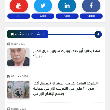
300
400
500
5000
المشاركات الشائعة
11 juin 2026
لماذا يطارد أبو جنة… ويترك سراق العراق الكبار
أحراراً ؟
08 mars 2026
الشركة العامة لكبريت المشراق تسـوق أكثـر
مـن ٢٠٠٠ طـن مـن الكبريـت الزراعـي لحمايـة
ودعـم الإنتـاج الزراعـي
05 mai 2026