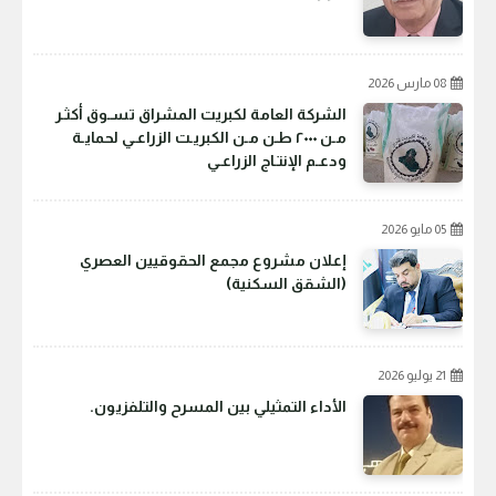
08 مارس 2026
الشركة العامة لكبريت المشراق تسـوق أكثـر
مـن ٢٠٠٠ طـن مـن الكبريـت الزراعـي لحمايـة
ودعـم الإنتـاج الزراعـي
05 مايو 2026
إعلان مشروع مجمع الحقوقيين العصري
(الشقق السكنية)
21 يوليو 2026
الأداء التمثيلي بين المسرح والتلفزيون.