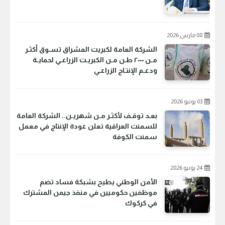
08 مارس 2026
الشركة العامة لكبريت المشراق تسـوق أكثـر
مـن ٢٠٠٠ طـن مـن الكبريـت الزراعـي لحمايـة
ودعـم الإنتـاج الزراعـي
03 يونيو 2026
بعـد توقـف لأكثـر مـن شهريـن.. الشركة العامة
للسمنت العراقية تعلن عودة الإنتاج في معمل
سمنت الكوفة
24 يونيو 2026
الأمن الوطني يطيح بشبكة فساد تضم
موظفين حكوميين في منفذ جيمن المشترك
في كركوك