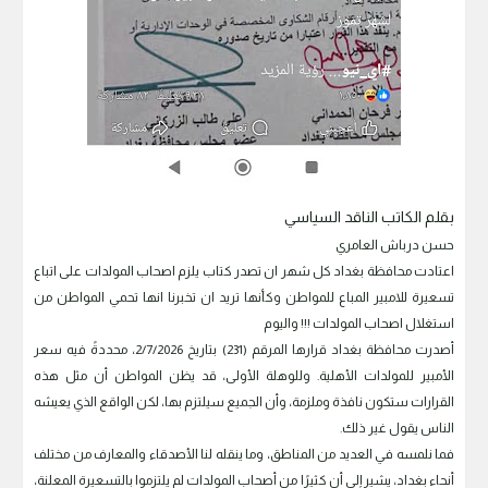
بقلم الكاتب الناقد السياسي
حسن درباش العامري
اعتادت محافظة بغداد كل شهر ان تصدر كتاب يلزم اصحاب المولدات على اتباع
تسعيرة للامبير المباع للمواطن وكأنها تريد ان تخبرنا انها تحمي المواطن من
استغلال اصحاب المولدات !!! واليوم
أصدرت محافظة بغداد قرارها المرقم (231) بتاريخ 2/7/2026، محددةً فيه سعر
الأمبير للمولدات الأهلية. وللوهلة الأولى، قد يظن المواطن أن مثل هذه
القرارات ستكون نافذة وملزمة، وأن الجميع سيلتزم بها، لكن الواقع الذي يعيشه
الناس يقول غير ذلك.
فما نلمسه في العديد من المناطق، وما ينقله لنا الأصدقاء والمعارف من مختلف
أنحاء بغداد، يشير إلى أن كثيرًا من أصحاب المولدات لم يلتزموا بالتسعيرة المعلنة،