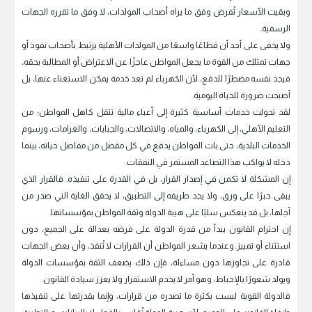
وبقيت الأسعار تُفرض وفق ما يراه أصحاب المولدات، لا وفق ما تقرره الجهات
الرسمية.
ولا يخفى على أحد أن قطاعًا واسعًا من المولدات الأهلية يرتبط بأصحاب نفوذ أو
جهات تمتلك من القوة ما يجعل المواطن عاجزًا عن الاعتراض أو المطالبة بحقه،
فيجد نفسه مضطرًا للدفع، لأن الكهرباء لم تعد خدمة يمكن الاستغناء عنها، بل
أصبحت ضرورة للحياة اليومية.
لقد تحولت خدمات أساسية كثيرة إلى أعباء مالية تثقل كاهل المواطن؛ من
التعليم الأهلي، إلى الكهرباء، والمياه، والاتصالات، والجبايات، والغرامات، ورسوم
الخدمات البلدية، حتى بات المواطن يدفع في كل مفصل من مفاصل حياته، بينما
دخله لا يواكب هذا التصاعد المستمر في النفقات.
إن المشكلة لا تكمن في إصدار القرار، بل في القدرة على تنفيذه. فالقرار الذي
يبقى حبرًا على ورق، ولا يجد طريقه إلى التطبيق، لا يحقق الغاية التي صدر من
أجلها، بل قد ينعكس سلبًا على هيبة الدولة وثقة المواطن بمؤسساتها.
إن احترام القانون يبدأ من قدرة الدولة على فرضه بعدالة على الجميع، دون
استثناء أو تمييز. وعندما يشعر المواطن أن القرارات لا تُنفذ، وأن بعض الجهات
قادرة على تجاوزها دون مساءلة، فإن ذلك يضعف الثقة بمؤسسات الدولة
ويولد شعورًا بالإحباط، وهو أمر لا يخدم الاستقرار ولا يعزز سيادة القانون.
فالدولة القوية ليست بكثرة ما تصدره من قرارات، وإنما بقدرتها على تنفيذها