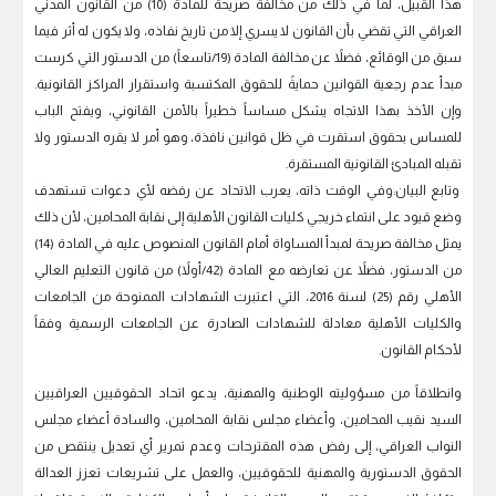
هذا القبيل، لما في ذلك من مخالفة صريحة للمادة (10) من القانون المدني
العراقي التي تقضي بأن القانون لا يسري إلا من تاريخ نفاذه، ولا يكون له أثر فيما
سبق من الوقائع، فضلاً عن مخالفة المادة (19/تاسعاً) من الدستور التي كرست
مبدأ عدم رجعية القوانين حمايةً للحقوق المكتسبة واستقرار المراكز القانونية.
وإن الأخذ بهذا الاتجاه يشكل مساساً خطيراً بالأمن القانوني، ويفتح الباب
للمساس بحقوق استقرت في ظل قوانين نافذة، وهو أمر لا يقره الدستور ولا
تقبله المبادئ القانونية المستقرة.
وتابع البيان:وفي الوقت ذاته، يعرب الاتحاد عن رفضه لأي دعوات تستهدف
وضع قيود على انتماء خريجي كليات القانون الأهلية إلى نقابة المحامين، لأن ذلك
يمثل مخالفة صريحة لمبدأ المساواة أمام القانون المنصوص عليه في المادة (14)
من الدستور، فضلاً عن تعارضه مع المادة (42/أولاً) من قانون التعليم العالي
الأهلي رقم (25) لسنة 2016، التي اعتبرت الشهادات الممنوحة من الجامعات
والكليات الأهلية معادلة للشهادات الصادرة عن الجامعات الرسمية وفقاً
لأحكام القانون.
وانطلاقاً من مسؤوليته الوطنية والمهنية، يدعو اتحاد الحقوقيين العراقيين
السيد نقيب المحامين، وأعضاء مجلس نقابة المحامين، والسادة أعضاء مجلس
النواب العراقي، إلى رفض هذه المقترحات وعدم تمرير أي تعديل ينتقص من
الحقوق الدستورية والمهنية للحقوقيين، والعمل على تشريعات تعزز العدالة