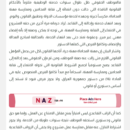
فالموظف الحقوقي ظل طوال سنوات خدمته الوظيفية ملتزماً بالأحكام
القانونية النافذة التي حالت دون انتمائه إلى نقابة المحامين وممارسة مهنة
المحاماة، مكرساً خبرته وجهده لخدمة مؤسسات الدولة وتطبيق القانون. واليوم،
وبعد انتهاء خدمته وإحالته إلى التقاعد، يُراد حرمانه مرة أخرى من حقه المشروع
في الانتماء إلى النقابة وممارسة المهنة، في توجه لا يمكن وصفه إلا بأنه إقصاء
مهني غير مبرر، وعقوبة تمتد حتى بعد انتهاء الخدمة، بالمخالفة لمبادئ العدالة
والإنصاف وتكافؤ الفرص التي كفلها الدستور.
واشار البيان :إن مهنة المحاماة مهنة حرة، أتاحها القانون لكل من يحمل المؤهل
القانوني اللازم متى زالت عنه صفة الموظف، ومن ثم فإن الحقوقي بعد إحالته إلى
التقاعد يصبح مستوفياً لجميع الشروط القانونية التي تخوله الانتماء إلى نقابة
المحامين وممارسة المهنة، انسجاماً مع مبدأ تكافؤ الفرص المنصوص عليه في
المادة (16) من دستور جمهورية العراق، ولا يجوز فرض قيود لا تستند إلى
أساس دستوري أو قانوني.
كما أن الراتب التقاعدي ليس امتيازاً يمنح مقابل الامتناع عن العمل، وإنما هو حق
قانوني ودستوري استحقه الموظف نتيجة سنوات طويلة من الخدمة، ولا يجوز
اشتراط التنازل عنه مقابل ممارسة عمل مشروع. ولا يخفى أن الرواتب التقاعدية