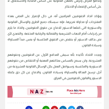
وتكافؤ الفرص وترتقي بالمهن القانونية على أساس الكفاءة والاستحقاق، لا
على أساس الإقصاء أو الاحتكار.
ويؤكد اتحاد الحقوقيين العراقيين أنه، في حال الإصرار على المضي بهذه
المقترحات أو محاولة تمريرها، فإنه سيسلك جميع الطرق والوسائل القانونية
والدستورية التي كفلها الدستور للدفاع عن حقوق الحقوقيين، واتخاذ ما يلزم
من إجراءات أمام الجهات التشريعية والقضائية والرقابية المختصة، والتصدي لأي
نص يخالف الدستور أو ينتقص من الحقوق المكتسبة أو يمس مبدأ المساواة
وسيادة القانون.
ويجدد الاتحاد تأكيده بأنه سيبقى المدافع الأول عن الحقوقيين وحقوقهم
المشروعة، ولن يسمح بالمساس بمكانتهم المهنية أو الانتقاص من حقوقهم
الدستورية والمكتسبة، وسيواصل العمل بكل الوسائل القانونية المشروعة من
أجل ترسيخ العدالة والمساواة وسيادة القانون، والدفاع عن كل حق يكفله
الدستور والقانون للحقوقيين في العراق.