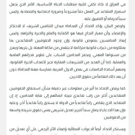
في العراق لا تكاد تكفي لتلبية متطلبات الحياة الأساسية، الأمر الذي يجعل
استمرار المتقاعد في العمل حقاً مشروعاً وضرورة اجتماعية واقتصادية، وليس
سبباً لحرمانه أو التضييق عليه.
واوضح البيان: يؤكد الاتحاد أن المحاماة ميدان للتنافس الشريف، لا للاحتكار
والإقصاء، وأن معيار النجاح فيها هو الكفاءة والعلم والخبرة والنزاهة، وليس
إبعاد المنافسين بنصوص قانونية. وإن وجود الحقوقيين المتقاعدين بما
يمتلكونه من خبرات قانونية متراكمة لا ينتقص من مكانة المهنة، بل يثريها ويعزز
من مستواها المهني، ويحفز المحامين الشباب على تطوير قدراتهم العلمية
والعملية. كما أن العديد من التشريعات المقارنة تجيز لأصحاب الخبرة القانونية،
ومنهم أساتذة الجامعات في بعض الدول العربية، ممارسة مهنة المحاماة دون
أن يعد ذلك انتقاصاً من حقوق الآخرين.
كما يرفض الاتحاد ما أثير من معلومات غير دقيقة بشأن استحقاق الحقوقيين
المتقاعدين أكثر من راتب تقاعدي نتيجة انتمائهم إلى نقابة المحامين، إذ إن
المتقاعد الذي يتقاضى راتباً تقاعدياً من الدولة لا يستحق راتباً تقاعدياً آخر، وعليه
فإن هذا الادعاء لا يصلح سنداً لتبرير تعديل تشريعي يمس حقوق شريحة واسعة
من الحقوقيين.
ويستنكر الاتحاد أيضاً الدعوات المطالبة بإضفاء الأثر الرجعي على أي تعديل من