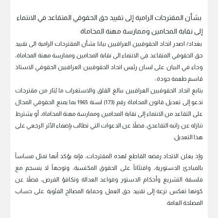
بشأن المقترحات الرامية إلى تقييد حق الحقوقي المتقاعد في الانتماء
إلى نقابة المحامين وممارسة مهنة المحاماة
بغداد/ اصدر اتحاد الحقوقيين العراقيين بيانا بشأن المقترحات الرامية الى تقييد
حق الحقوقي المتقاعد في الانتماء الى نقابة المحامين وممارسة مهنة المحاماة،
وجاء في البيان على لسان رئيس اتحاد الحقوقيين العراقيين الحقوقي الاستاذ
قاسم طعمة جودة :
يتابع اتحاد الحقوقيين العراقيين ببالغ القلق والاستغراب ما يُثار من مقترحات
تدعو إلى تعديل قانون المحاماة رقم (173) لسنة 1965 بما يمنع الحقوقي المحال
على التقاعد من الانتماء إلى نقابة المحامين وممارسة مهنة المحاماة، أو يشترط
تنازله عن راتبه التقاعدي، فضلاً عن الدعوات التي تطالب بإضفاء الأثر الرجعي على
هذا التعديل.
وإذ يعلن الاتحاد رفضه القاطع لهذه المقترحات، فإنه يؤكد أنها تمثل مساساً
بالمبادئ الدستورية، وافتئاتاً على الحقوق المكتسبة، وتوجهاً لا ينسجم مع
فلسفة التشريع وأحكام الدستور وقواعد العدالة وتكافؤ الفرص، فضلاً عن
كونها تعكس نزعة إلى تقييد حق العمل وحماية المصالح الفئوية على حساب
المصلحة العامة.