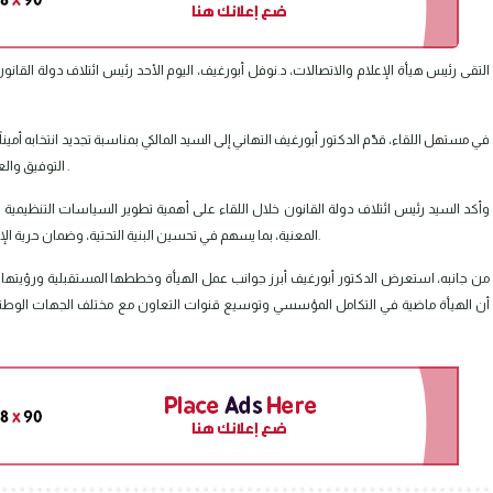
التقى رئيس هيأة الإعلام والاتصالات، د.نوفل أبورغيف، اليوم الأحد رئيس ائتلاف دولة القانو
في مستهل اللقاء، قدّم الدكتور أبورغيف التهاني إلى السيد المالكي بمناسبة تجديد انتخابه أميناً
التوفيق والعطاء في خدمة الوطن وتعزيز المسار الديمقراطي والمؤسساتي للدولة .
وأكد السيد رئيس ائتلاف دولة القانون خلال اللقاء على أهمية تطوير السياسات التنظيمية
المعنية، بما يسهم في تحسين البنية التحتية، وضمان حرية الإعلام، وتمكين المؤسسات الإعلامية من أداء دورها بمهنية وموضوعية.
من جانبه، استعرض الدكتور أبورغيف أبرز جوانب عمل الهيأة وخططها المستقبلية ورؤيتها ف
أن الهيأة ماضية في التكامل المؤسسي وتوسيع قنوات التعاون مع مختلف الجهات الوطنية