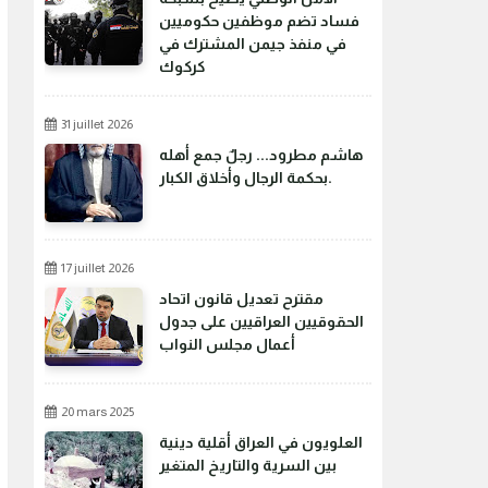
فساد تضم موظفين حكوميين
في منفذ جيمن المشترك في
كركوك
31 juillet 2026
هاشم مطرود... رجلٌ جمع أهله
بحكمة الرجال وأخلاق الكبار.
17 juillet 2026
مقترح تعديل قانون اتحاد
الحقوقيين العراقيين على جدول
أعمال مجلس النواب
20 mars 2025
العلويون في العراق أقلية دينية
بين السرية والتاريخ المتغير