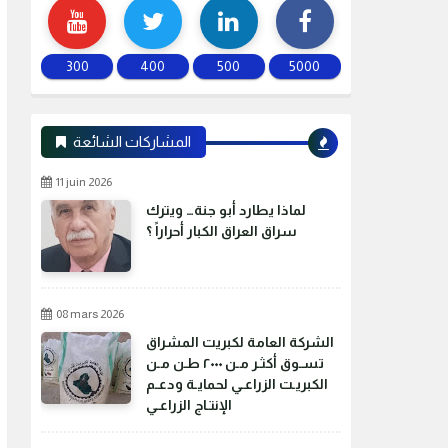
300
400
500
5000
المشاركات الشائعة
11 juin 2026
لماذا يطارد أبو جنة… ويترك
سراق العراق الكبار أحراراً ؟
08 mars 2026
الشركة العامة لكبريت المشراق
تسـوق أكثـر مـن ٢٠٠٠ طـن مـن
الكبريـت الزراعـي لحمايـة ودعـم
الإنتـاج الزراعـي